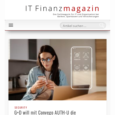
IT Fi
SECURITY
G+D will mit Convego AUTH-U die