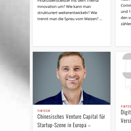
Finanzdienstleister mit dem Thema
Commu
Innovation um? Wie kann man
und 1
strukturiert weiterentwickeln? Wie
den v
trennt man die Spreu vom Weizen? …
zählen
FINTE
Digit
FINTECH
Chinesisches Venture Capital für
Vers
Startup-Szene in Europa –