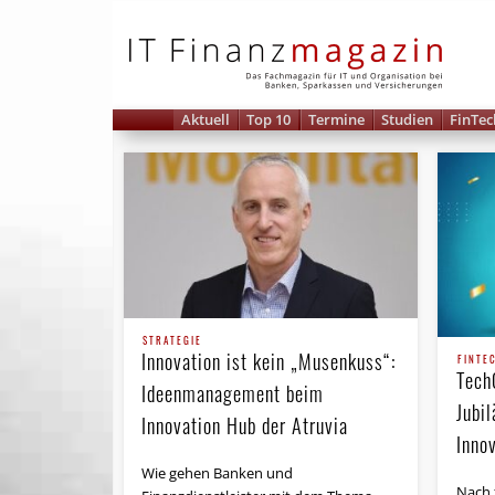
IT 
Aktuell
Top 10
Termine
Studien
FinTec
STRATEGIE
Innovation ist kein „Musenkuss“:
FINTE
Tech
Ideenmanagement beim
Jubi
Innovation Hub der Atruvia
Inno
Wie gehen Banken und
Nach 