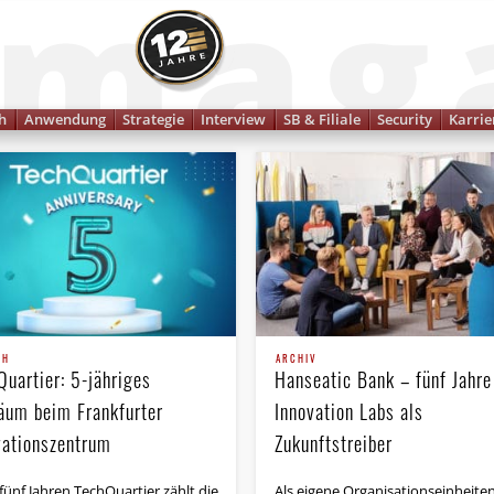
Finanzmagazin
h
Anwendung
Strategie
Interview
SB & Filiale
Security
Karrie
CH
ARCHIV
Quartier: 5-jähriges
Hanseatic Bank – fünf Jahre
läum beim Frankfurter
Innovation Labs als
vationszentrum
Zukunftstreiber
fünf Jahren TechQuartier zählt die
Als eigene Organisationseinheite