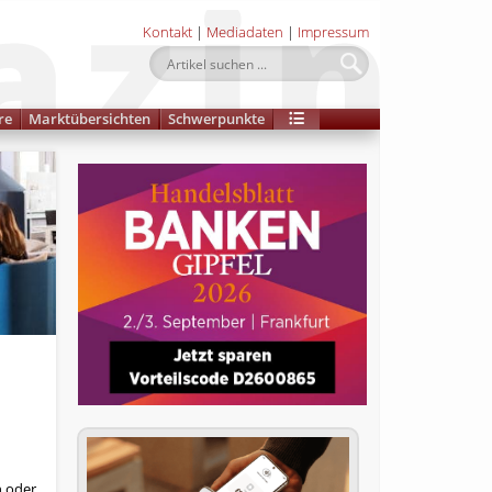
Kontakt
|
Mediadaten
|
Impressum
re
Marktübersichten
Schwerpunkte
n oder