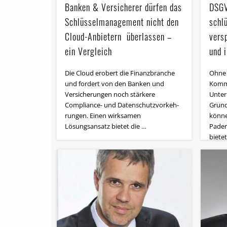
Banken & Versicherer dürfen das
DSGV
Schlüssel­management nicht den
schl
Cloud-Anbietern überlassen –
versp
ein Vergleich
und 
Die Cloud erobert die Finanzbranche
Ohne 
und fordert von den Banken und
Kommu
Versicherungen noch stärkere
Unter
Compliance- und Da­ten­schutz­vor­keh­
Grund
run­gen. Einen wirksamen
könne
Lösungsansatz bietet die …
Pader
biete