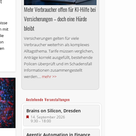
t
Mehr Verbraucher offen für KI-Hilfe bei
Versicherungen – doch eine Hürde
isse
bleibt
h mit
ie
Versicherungen gelten für viele
on
Verbraucher weiterhin als komplexes
den
Alltagsthema. Tarife müssen verglichen,
Anträge korrekt ausgefüllt, bestehende
Policen überprüft und im Schadensfall
Informationen zusammengestellt
werden....
mehr >>
Anstehende Veranstaltungen
Brains on Silicon, Dresden
14. September 2026
9:30
–
18:00
Agentic Automation in Finance