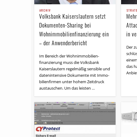
ARCHIV
STRAT
Volksbank Kaiserslautern setzt
Mehr
Dokumenten-Sharing bei
Atta
Wohnimmobilienfinanzierung ein
in v
– der Anwenderbericht
Der z
schlüs
Im Bereich der Wohn­immo­bi­lien­
einem
finanzierung muss die Volksbank
das h
Kaiserslautern regelmäßig sensible und
Anbie
datenintensive Dokumente mit Immo­
bi­lien­firmen unter hohem Zeitdruck
austauschen. Um das leisten …