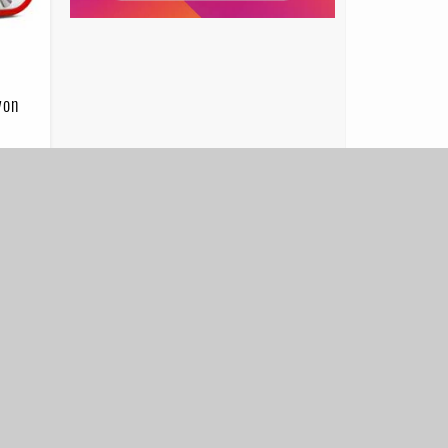
von
gen.