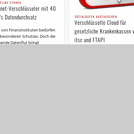
T­LINE ETH40G
rnet-Verschlüsseler mit 40
/s Datendurchsatz
SOZIALDATEN AUSTAUSCHEN
Verschlüsselte Cloud für
gesetzliche Krankenkassen 
 von Finanzinstituten bedürfen
 besonderen Schutzes. Doch die
itsc und FTAPI
ende Datenflut bringt
mmliche Verschlüsselungs-
Aus der Not oder
gen an ihre Grenzen. Rohde &
Bequemlichkeit werden sogar
z SIT stellt …
Sozialdaten über private Cloud-
Speicher von Mitarbeiter übertra
Dass das nicht mit den hohen
Sicherheitsanforderungen, die im
Hinblick auf …