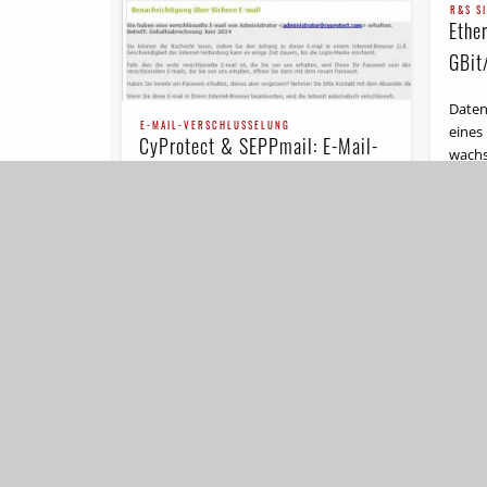
R&S SI
Ethe
GBit
Daten
E-MAIL-VERSCHLÜSSELUNG
eines
CyProtect & SEPPmail: E-Mail-
wachs
Appliance-Lösung gegen DE-Mail
herkö
Lösun
und ePostbrief
Schwar
Es scheint die Zeit der schweizerischen
E-Mail-Lösungen zu sein: Vor wenigen
Wochen machte sich die Swisspost mit
INCA-Mail auf, den deutschen E-Mail-
Markt …