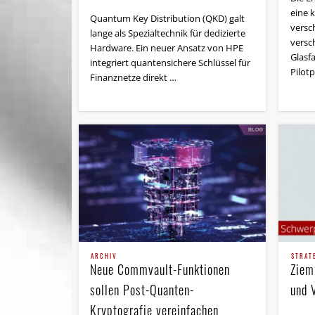
eine 
Quantum Key Distribution (QKD) galt
versc
lange als Spezialtechnik für dedizierte
versc
Hardware. Ein neuer Ansatz von HPE
Glasfa
integriert quantensichere Schlüssel für
Pilot
Finanznetze direkt …
ARCHIV
STRAT
Neue Commvault-Funktionen
Ziem
sollen Post-Quanten-
und 
Kryptografie vereinfachen