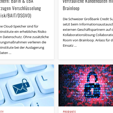
chern; BaFin & EBA
vertrauliche Kundendaten mi
rzugen Verschlüsselung
Brainloop
isk/BAIT/DSGVO)
Die Schweizer Großbank Credit Su
setzt beim Informationsaustausc
ne Cloud-Speicher sind für
externen Geschäftspartnern auf d
institute ein erhebliches Risiko
Kollaborationslösung Collaborati
en Datenschutz. Ohne zusätzliche
Room von Brainloop. Anlass für 
rungsmaßnahmen verlieren die
Einsatz …
zinstitute bei der Auslagerung
 Daten …
ITY
PRODUKTE