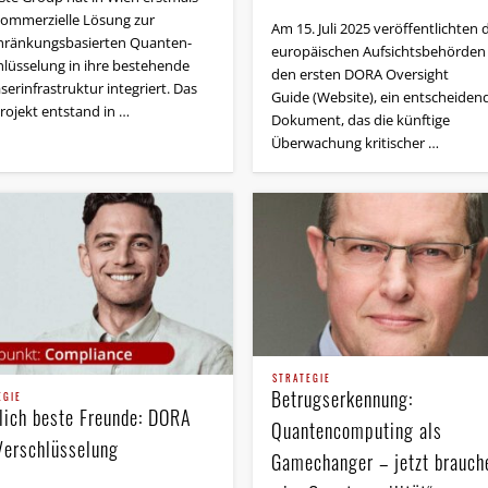
kommerzielle Lösung zur
Am 15. Juli 2025 veröffentlichten 
hränkungsbasierten Quanten­
europäischen Aufsichtsbehörden 
hlüsselung in ihre bestehende
den ersten DORA Oversight
serinfrastruktur integriert. Das
Guide (Website), ein entscheiden
projekt entstand in …
Dokument, das die künftige
Überwachung kritischer …
STRATEGIE
Betrugserkennung:
EGIE
lich beste Freunde: DORA
Quantencomputing als
Verschlüsselung
Gamechanger – jetzt brauch