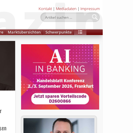
Kontakt
|
Mediadaten
|
Impressum
re
Marktübersichten
Schwerpunkte
r
sen