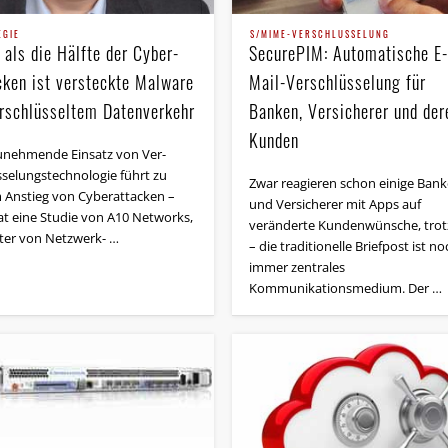
EGIE
S/MIME-VERSCHLÜSSELUNG
 als die Hälfte der Cyber-
SecurePIM: Automatische E-
cken ist versteckte Malware
Mail-Verschlüsselung für
erschlüsseltem Datenverkehr
Banken, Versicherer und der
Kunden
unehmende Einsatz von Ver­
­selungs­tech­nologie führt zu
Zwar reagieren schon einige Ban
 Anstieg von Cyberattacken –
und Versicherer mit Apps auf
at eine Studie von A10 Networks,
veränderte Kunden­wünsche, tro
ter von Netzwerk- …
– die traditionelle Briefpost ist no
immer zentrales
Kommunikationsmedium. Der …