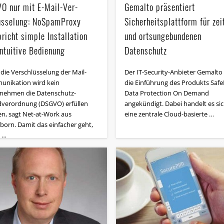
O nur mit E-Mail-Ver­
Gemalto präsentiert
üs­sel­ung: NoSpamProxy
Sicherheitsplattform für zei
richt simple Installation
und ortsungebundenen
intuitive Bedienung
Datenschutz
die Verschlüsselung der Mail-
Der IT-Security-Anbieter Gemalto
nikation wird kein
die Einführung des Produkts Saf
nehmen die Datenschutz-
Data Protection On Demand
verordnung (DSGVO) erfüllen
angekündigt. Dabei handelt es si
n, sagt Net-at-Work aus
eine zentrale Cloud-basierte …
born. Damit das einfacher geht,
t …