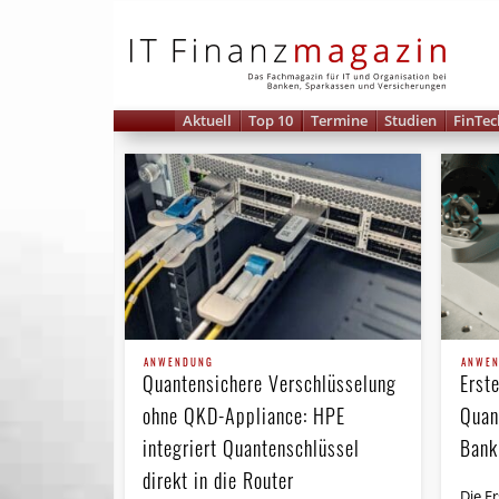
IT 
Aktuell
Top 10
Termine
Studien
FinTec
ANWENDUNG
ANWE
Quantensichere Verschlüsselung
Erste
ohne QKD-Appliance: HPE
Quan
integriert Quantenschlüssel
Bank
direkt in die Router
Die E