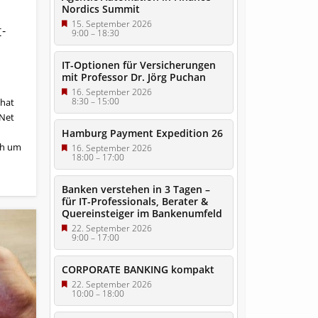
Nordics Summit
15. September 2026
t-
9:00
–
18:30
IT-Optionen für Versicherungen
mit Professor Dr. Jörg Puchan
16. September 2026
8:30
–
15:00
 hat
eNet
Hamburg Payment Expedition 26
ch um
16. September 2026
18:00
–
17:00
Banken verstehen in 3 Tagen –
für IT-Professionals, Berater &
Quereinsteiger im Bankenumfeld
22. September 2026
9:00
–
17:00
CORPORATE BANKING kompakt
22. September 2026
10:00
–
18:00