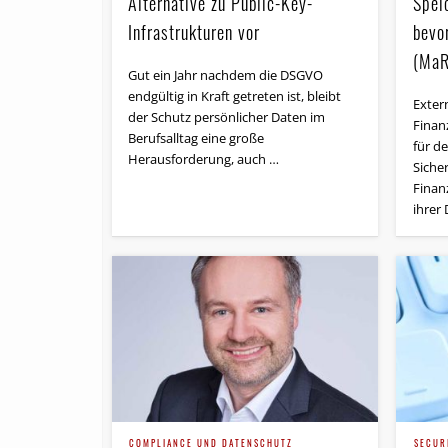
Alternative zu Public-Key-
Spei
Infrastrukturen vor
bevo
(MaR
Gut ein Jahr nachdem die DSGVO
endgültig in Kraft getreten ist, bleibt
Exter
der Schutz persönlicher Daten im
Finanz
Berufsalltag eine große
für d
Herausforderung, auch …
Siche
Finan
ihrer
COMPLIANCE UND DATENSCHUTZ
SECUR