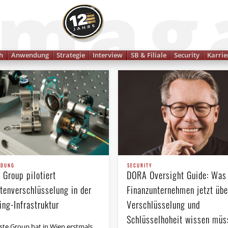
Finanzmagazin
h
Anwendung
Strategie
Interview
SB & Filiale
Security
Karrie
NDUNG
SECURITY
 Group pilotiert
DORA Oversight Guide: Was
tenverschlüsselung in der
Finanzunternehmen jetzt übe
ing-Infrastruktur
Verschlüsselung und
Schlüsselhoheit wissen müs
rste Group hat in Wien erstmals