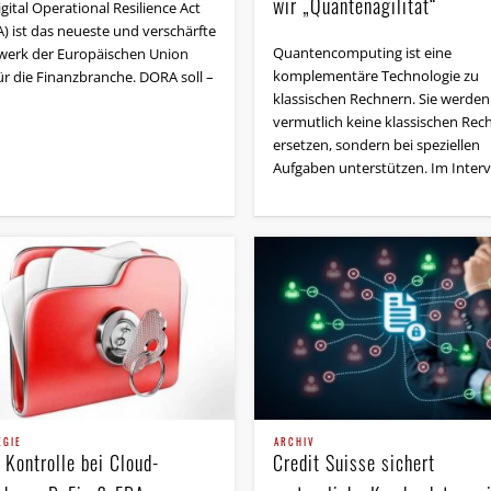
wir „Quantenagilität“
gital Operational Resilience Act
) ist das neueste und verschärfte
Quantencomputing ist eine
werk der Europäischen Union
komplementäre Technologie zu
ür die Finanzbranche. DORA soll –
klassischen Rechnern. Sie werden
vermutlich keine klassischen Rec
ersetzen, sondern bei speziellen
Aufgaben unterstützen. Im Inter
EGIE
ARCHIV
 Kontrolle bei Cloud-
Credit Suisse sichert