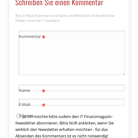
Schreiben Sie einen Kommentar
Ihre E-Mail-Adresse wird nicht veröffentlicht.
Erforderliche
Felder sind mit
*
markiert
*
Kommentar
*
Name
*
E-Mail-
Adresse
Ja, ich möchte bitte zudem den IT Finanzmagazin-
Newsletter abonnieren. Bitte NUR anklicken, wenn Sie
wirklich den Newsletter erhalten möchten - für das
Absenden des Kommentars ist es nicht notwendig!