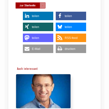
teilen
teilen
teilen
teilen
teilen
RSS-feed
E-Mail
drucken
Auch interessant