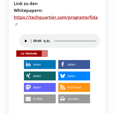
Link zu den
Whitepapern:
https://techquartier.com/programs/fida
Audio-
00:00
5:31
Player
teilen
teilen
teilen
teilen
teilen
RSS-feed
E-Mail
drucken