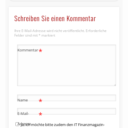
Schreiben Sie einen Kommentar
Ihre E-Mail-Adresse wird nicht veröffentlicht.
Erforderliche
Felder sind mit
*
markiert
*
Kommentar
*
Name
*
E-Mail-
Adresse
Ja, ich möchte bitte zudem den IT Finanzmagazin-