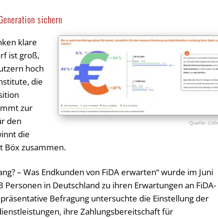
 Generation sichern
nken klare
 ist groß,
nutzern hoch
stitute, die
ition
kommt zur
ür den
Cofi
winnt die
asst Böx zusammen.
ang? – Was Endkunden von FiDA erwarten“ wurde im Juni
3 Personen in Deutschland zu ihren Erwartungen an FiDA-
epräsentative Befragung untersuchte die Einstellung der
enstleistungen, ihre Zahlungsbereitschaft für