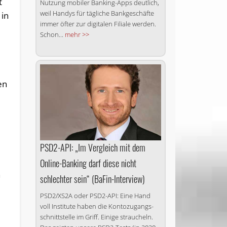
t
Nutzung mobiler Banking-Apps deutlich,
weil Handys für tägliche Bankgeschäfte
 in
immer öfter zur digitalen Filiale werden.
Schon...
mehr >>
en
PSD2-API: „Im Vergleich mit dem
Online-Banking darf diese nicht
n
schlechter sein“ (BaFin-Interview)
PSD2/XS2A oder PSD2-API: Eine Hand
voll Institute haben die Konto­zugangs­
schnittstelle im Griff. Einige straucheln.