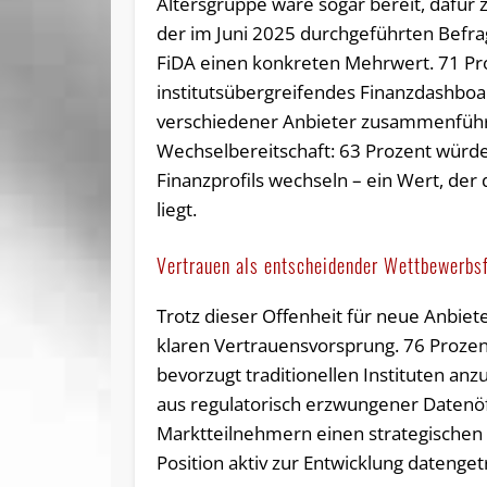
Altersgruppe wäre sogar bereit, dafür 
der im Juni 2025 durchgeführten Befrag
FiDA einen konkreten Mehrwert. 71 Pr
institutsübergreifendes Finanzdashbo
verschiedener Anbieter zusammenführt, a
Wechselbereitschaft: 63 Prozent würd
Finanzprofils wechseln – ein Wert, de
liegt.
Vertrauen als entscheidender Wettbewerbs
Trotz dieser Offenheit für neue Anbiet
klaren Vertrauensvorsprung. 76 Prozen
bevorzugt traditionellen Instituten an
aus regulatorisch erzwungener Daten
Marktteilnehmern einen strategischen V
Position aktiv zur Entwicklung datenget