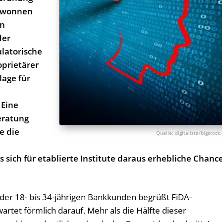
gewonnen
en
der
latorische
oprietärer
lage für
 Eine
eratung
e die
digitalista/bigstoc
s sich für etablierte Institute daraus erhebliche Chanc
er 18- bis 34-jährigen Bankkunden begrüßt FiDA-
artet förmlich darauf. Mehr als die Hälfte dieser