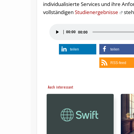
individualisierte Services und ihre An
vollständigen
Studienergebnisse
steh
Audio-
00:00
00:00
Player
teilen
teilen
RSS-feed
Auch interessant