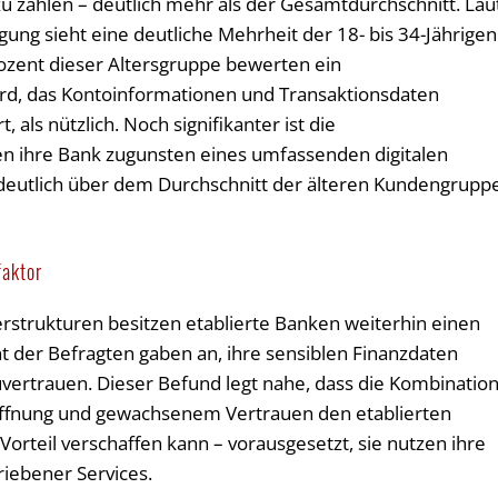
zu zahlen – deutlich mehr als der Gesamtdurchschnitt. Lau
ung sieht eine deutliche Mehrheit der 18- bis 34-Jährigen
ozent dieser Altersgruppe bewerten ein
ard, das Kontoinformationen und Transaktionsdaten
ls nützlich. Noch signifikanter ist die
en ihre Bank zugunsten eines umfassenden digitalen
r deutlich über dem Durchschnitt der älteren Kundengrupp
faktor
erstrukturen besitzen etablierte Banken weiterhin einen
t der Befragten gaben an, ihre sensiblen Finanzdaten
zuvertrauen. Dieser Befund legt nahe, dass die Kombinatio
öffnung und gewachsenem Vertrauen den etablierten
orteil verschaffen kann – vorausgesetzt, sie nutzen ihre
riebener Services.