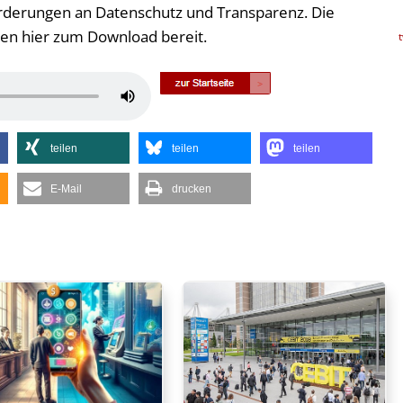
forderungen an Datenschutz und Transparenz. Die
en hier zum Download bereit.
Pfeiltasten
Hoch/Runter
benutzen,
teilen
teilen
teilen
um
die
E-Mail
drucken
Lautstärke
zu
regeln.