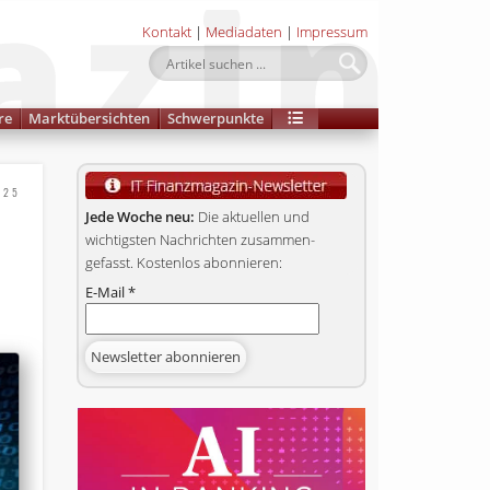
Kontakt
|
Mediadaten
|
Impressum
re
Marktübersichten
Schwerpunkte
025
Jede Woche neu:
Die aktuellen und
wichtigsten Nachrichten zusammen­
gefasst. Kostenlos abonnieren:
E-Mail
*