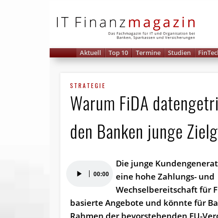
IT 
Aktuell
Top 10
Termine
Studien
FinTec
STRATEGIE
Warum FiDA datengetri
den Banken junge Ziel
Die junge Kundengenerati
Audio-
00:00
eine hohe Zahlungs- und
Player
Wechselbereitschaft für F
basierte Angebote und könnte für B
Rahmen der bevorstehenden EU-Ver