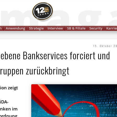
Finanzmagazin
h
Anwendung
Strategie
Interview
SB & Filiale
Security
Karrie
15. Oktober 2
ebene Bankservices forciert und
gruppen zurückbringt
on zeigt
iDA-
anken im
ordnung