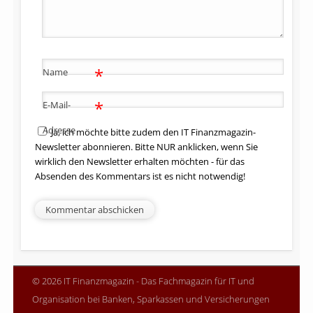
*
Name
*
E-Mail-
Adresse
Ja, ich möchte bitte zudem den IT Finanzmagazin-
Newsletter abonnieren. Bitte NUR anklicken, wenn Sie
wirklich den Newsletter erhalten möchten - für das
Absenden des Kommentars ist es nicht notwendig!
© 2026 IT Finanzmagazin - Das Fachmagazin für IT und
Organisation bei Banken, Sparkassen und Versicherungen