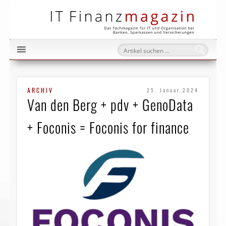
IT Fi
ARCHIV
25. Januar 2024
Van den Berg + pdv + GenoData
+ Foconis = Foconis for finance