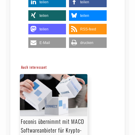
teilen
teilen
teilen
teilen
teilen
RSS-feed
E-Mail
drucken
Auch interessant
Foconis übernimmt mit MACD
Softwareanbieter für Krypto-