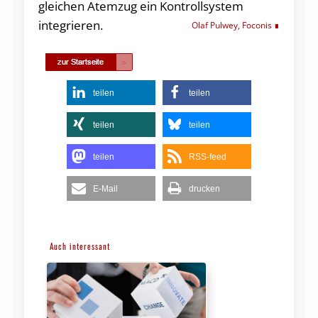
gleichen Atemzug ein Kontrollsystem
integrieren.
Olaf Pulwey, Foconis
teilen
teilen
teilen
teilen
teilen
RSS-feed
E-Mail
drucken
Auch interessant