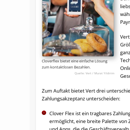
lieb
währ
Pay
Vert
Größ
ganz
Tech
Cloverflex bietet eine einfache Lösung
zum kontaktlosen Bezahlen.
Onli
Vert / Murat Yildirim
Gesc
Zum Auftakt bietet Vert drei unterschie
Zahlungsakzeptanz unterscheiden:
Clover Flex ist ein tragbares Zahl
ermöglicht, eine breite Palette von
und Apps, die die Geschäftsverwaltu