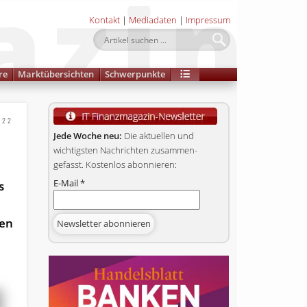
Kontakt
|
Mediadaten
|
Impressum
re
Marktübersichten
Schwerpunkte
022
Jede Woche neu:
Die aktuellen und
wichtigsten Nachrichten zusammen­
gefasst. Kostenlos abonnieren:
E-Mail
*
s
len