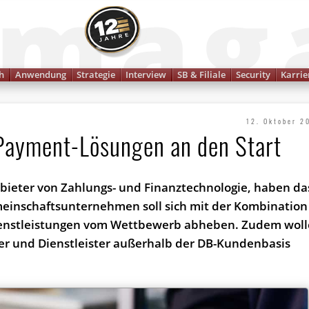
Finanzmagazin
h
Anwendung
Strategie
Interview
SB & Filiale
Security
Karrie
12. Oktober 2
 Payment-Lösungen an den Start
nbieter von Zahlungs- und Finanztechnologie, haben da
emeinschaftsunternehmen soll sich mit der Kombination
enstleistungen vom Wettbewerb abheben. Zudem wol
er und Dienstleister außerhalb der DB-Kundenbasis