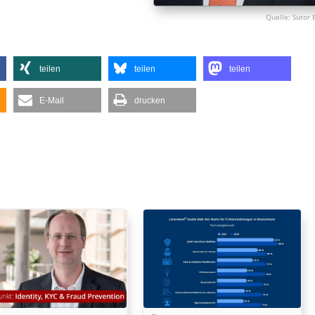
Sutor 
teilen
teilen
teilen
E-Mail
drucken