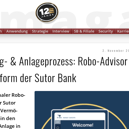
Finanzmagazin
h
Anwendung
Strategie
Interview
SB & Filiale
Security
Karrie
2. November 2
ng- & Anlageprozess: Robo-Advisor
ttform der Sutor Bank
naler Robo-
r Sutor
 Ver­mö­
 in den
Anlage in