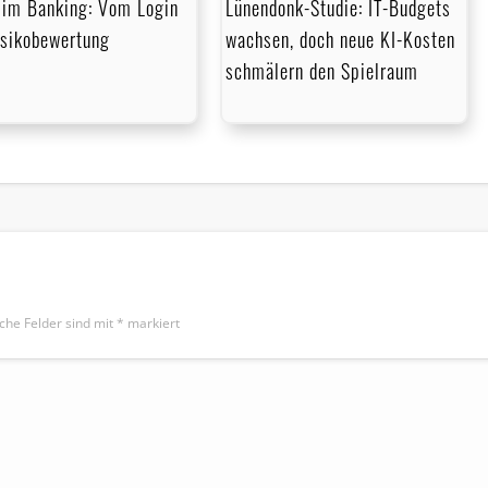
im Banking: Vom Login
Lünendonk-Studie: IT-Budgets
isikobewertung
wachsen, doch neue KI-Kosten
schmälern den Spielraum
iche Felder sind mit
*
markiert