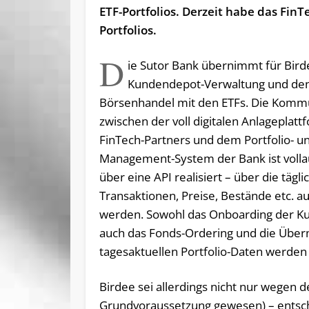
ETF-Portfolios. Derzeit habe das FinT
Portfolios.
D
ie Sutor Bank übernimmt für Bird
Kundendepot-Verwaltung und de
Börsenhandel mit den ETFs. Die Komm
zwischen der voll digitalen Anlageplatt
FinTech-Partners und dem Portfolio- u
Management-System der Bank ist volla
über eine API realisiert – über die täglic
Transaktionen, Preise, Bestände etc. a
werden. Sowohl das Onboarding der Ku
auch das Fonds-Ordering und die Über
tagesaktuellen Portfolio-Daten werden
Birdee sei allerdings nicht nur wegen de
Grundvoraussetzung gewesen) – entsche