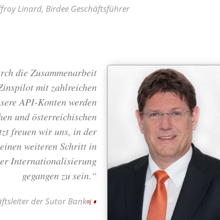
froy Linard, Birdee Geschäftsführer
urch die Zusammenarbeit
inspilot mit zahlreichen
nsere API-Konten werden
hen und österreichischen
zt freuen wir uns, in der
einen weiteren Schritt in
er Internationalisierung
gegangen zu sein.“
ftsleiter der Sutor Bank
aj