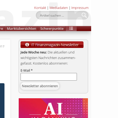
Kontakt
|
Mediadaten
|
Impressum
re
Marktübersichten
Schwerpunkte
017
Jede Woche neu:
Die aktuellen und
wichtigsten Nachrichten zusammen­
gefasst. Kostenlos abonnieren:
E-Mail
*