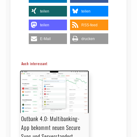
teilen
teilen
teilen
RSS-feed
E-Mail
drucken
Auch interessant
Outbank 4.0: Multibanking-
App bekommt neuen Secure
Sync und Serverstandort