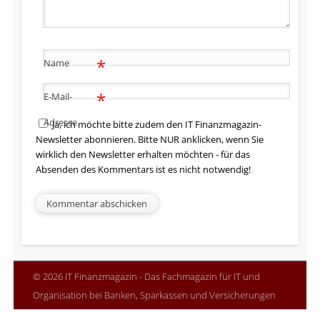
*
Name
*
E-Mail-
Adresse
Ja, ich möchte bitte zudem den IT Finanzmagazin-
Newsletter abonnieren. Bitte NUR anklicken, wenn Sie
wirklich den Newsletter erhalten möchten - für das
Absenden des Kommentars ist es nicht notwendig!
© 2026 IT Finanzmagazin - Das Fachmagazin für IT und
Organisation bei Banken, Sparkassen und Versicherungen