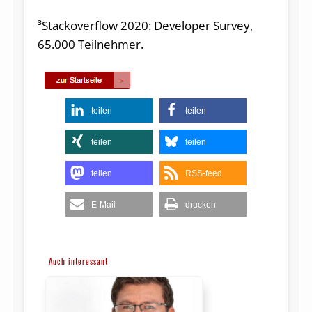
³Stackoverflow 2020: Developer Survey,
65.000 Teilnehmer.
teilen
teilen
teilen
teilen
teilen
RSS-feed
E-Mail
drucken
Auch interessant