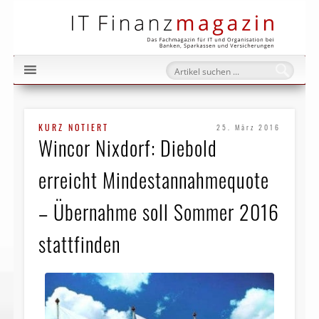
IT Fi
KURZ NOTIERT
25. März 2016
Wincor Nixdorf: Diebold
erreicht Mindestannahme­quote
– Übernahme soll Sommer 2016
stattfinden