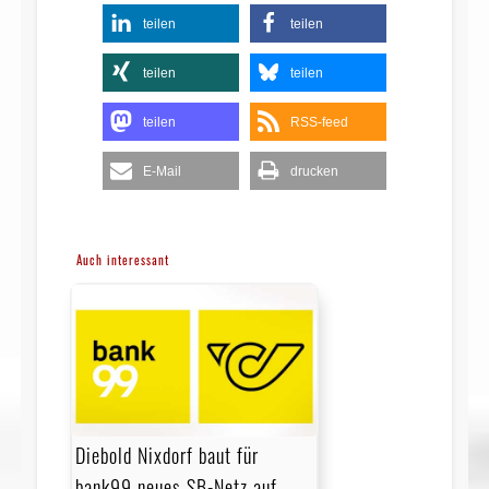
teilen
teilen
teilen
teilen
teilen
RSS-feed
E-Mail
drucken
Auch interessant
Diebold Nixdorf baut für
bank99 neues SB-Netz auf –