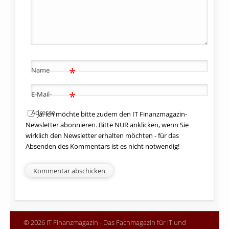
*
Name
*
E-Mail-
Adresse
Ja, ich möchte bitte zudem den IT Finanzmagazin-
Newsletter abonnieren. Bitte NUR anklicken, wenn Sie
wirklich den Newsletter erhalten möchten - für das
Absenden des Kommentars ist es nicht notwendig!
© 2026 IT Finanzmagazin - Das Fachmagazin für IT und