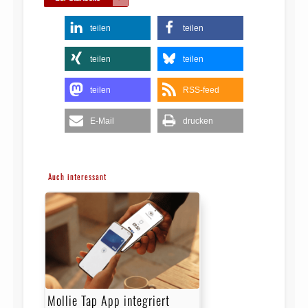
teilen
teilen
teilen
teilen
teilen
RSS-feed
E-Mail
drucken
Auch interessant
Mollie Tap App integriert