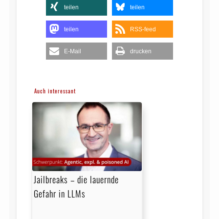
teilen
teilen
teilen
RSS-feed
E-Mail
drucken
Auch interessant
Jailbreaks – die lauernde
Gefahr in LLMs