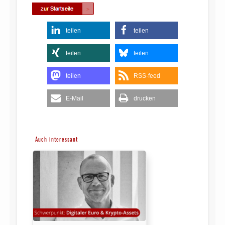
teilen
teilen
teilen
teilen
teilen
RSS-feed
E-Mail
drucken
Auch interessant