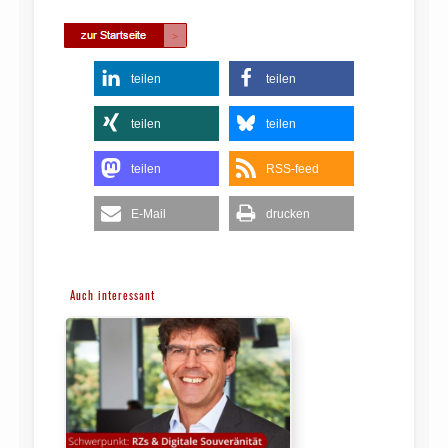
teilen
teilen
teilen
teilen
teilen
RSS-feed
E-Mail
drucken
Auch interessant