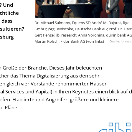
n? Und
chtliche
 dass
Dr. Michael Salmony, Equens SE; André M. Bajorat, figo
sultieren?
GmbH; Jörg Benischke, Deutsche Bank AG; Prof. Dr. Han
Gert Penzel, ibi research; Anna Voronina, quirin bank AG
nsburg
Martin Kölsch, Fidor Bank AG (von links)
ibi res
I
ten Größe der Branche. Dieses Jahr beleuchten
her das Thema Digitalisierung aus den sehr
en gleich vier
Vorstände renommierter Häuser
 Services und Yapital) in Ihren Keynotes einen blick auf d
erfen.
Etablierte und Angreifer, größere und kleinere
d Pläne.