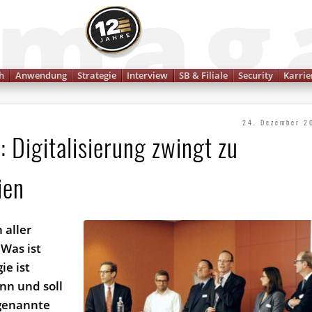
Finanzmagazin
h
Anwendung
Strategie
Interview
SB & Filiale
Security
Karrie
24. Dezember 2
: Digitalisierung zwingt zu
ien
 aller
Was ist
ie ist
nn und soll
 genannte