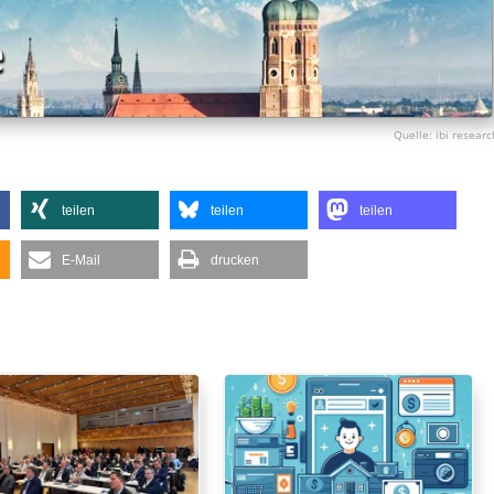
ibi researc
teilen
teilen
teilen
E-Mail
drucken