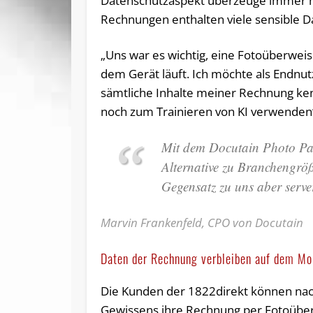
Datenschutzaspekt überzeuge immer m
Rechnungen enthalten viele sensible D
„Uns war es wichtig, eine Fotoüberwei
dem Gerät läuft. Ich möchte als Endnutz
sämtliche Inhalte meiner Rechnung ke
noch zum Trainieren von KI verwenden“
Mit dem Docutain Photo Pay
Alternative zu Branchengröß
Gegensatz zu uns aber serve
Marvin Frankenfeld, CPO von Docutain
Daten der Rechnung verbleiben auf dem Mo
Die Kunden der 1822direkt können nac
Gewissens ihre Rechnung per Fotoüberw