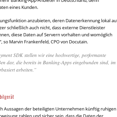
ehr Banking-App-Anbieter in Deutschland, denn
aten eines Kunden.
sungsfunktion anzubieten, deren Datenerkennung lokal au
er schließlich auch nicht, dass externe Dienstleister
nnen, diese Daten auf Servern vorhalten und womöglich
, so Marvin Frankenfeld, CPO von Docutain.
ment SDK stellen wir eine hochwertige, performante
en dar, die bereits in Banking-Apps eingebunden sind, im
rbasiert arbeiten.”
bilgerät
h Aussagen der beteiligten Unternehmen künftig ruhigen
eisung zahlen und sicher sein, dass die Daten der