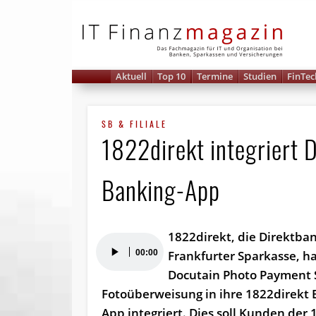
IT 
Aktuell
Top 10
Termine
Studien
FinTec
SB & FILIALE
1822direkt integriert 
Banking-App
1822direkt, die Direktba
Audio-
00:00
Frankfurter Sparkasse, h
Player
Docutain Photo Payment 
Fotoüberweisung in ihre 1822direkt 
App integriert. Dies soll Kunden der