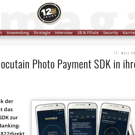
Finanzmagazin
h
Anwendung
Strategie
Interview
SB & Filiale
Security
Karrie
17. März 2
Docutain Photo Payment SDK in ihr
nk der
at das
SDK zur
Banking-
 1822direkt