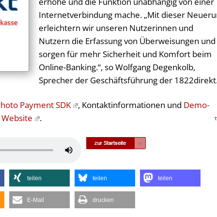
erhöhe und die Funktion unabhängig von einer
Internetverbindung mache. „Mit dieser Neuer
erleichtern wir unseren Nutzerinnen und
Nutzern die Erfassung von Überweisungen und
sorgen für mehr Sicherheit und Komfort beim
Online-Banking.“, so Wolfgang Degenkolb,
Sprecher der Geschäftsführung der 1822direkt
Photo Payment SDK
, Kontaktinformationen und
Demo-
 Website
.
Pfeiltasten
Hoch/Runter
benutzen,
teilen
teilen
teilen
um
die
E-Mail
drucken
Lautstärke