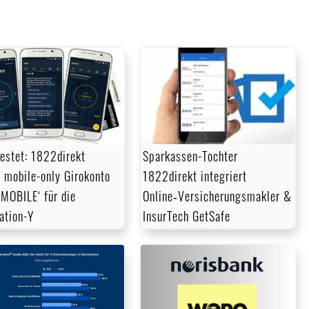
zu
regeln.
estet: 1822direkt
Sparkassen-Tochter
t mobile-only Girokonto
1822direkt integriert
MOBILE‘ für die
Online‑Versicherungsmakler &
ation-Y
InsurTech GetSafe