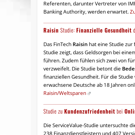
Referenten, darunter Vertreter von I
Banking Authority, werden erwartet.
Zu
Raisin
Studie:
Finanzielle Gesundheit
d
Das FinTech
Raisin
hat eine Studie zur 
Studie zeigt, dass Geldsorgen bei eine
führen. Zudem fühlen sich zwei von fü
verzweifelt. Die Studie betont die
Bedeu
finanziellen Gesundheit. Für die Stud
erwachsene Deutsche ab 18 Jahren online
Raisin/Weltsparen
Studie zu
Kundenzufriedenheit
bei
Onli
Die ServiceValue-Studie untersuchte d
238 Finanzdienstleistern und 407 Vers