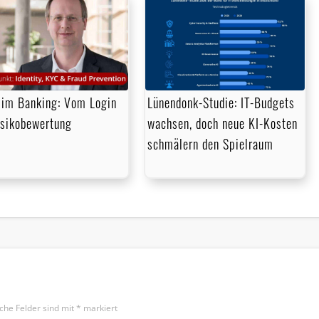
im Banking: Vom Login
Lünendonk-Studie: IT-Budgets
isikobewertung
wachsen, doch neue KI-Kosten
schmälern den Spielraum
iche Felder sind mit
*
markiert