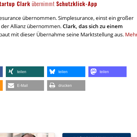
tartup Clark
übernimmt
Schutzklick-App
plesurance übernommen. Simplesurance, einst ein großer
on der Allianz übernommen.
Clark, das sich zu einem
 baut mit dieser Übernahme seine Marktstellung aus.
Meh
teilen
teilen
teilen
E-Mail
drucken