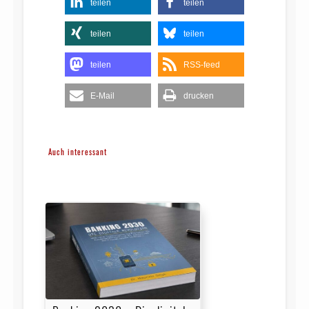
teilen
teilen
teilen
teilen
teilen
RSS-feed
E-Mail
drucken
Auch interessant