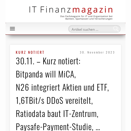
IT Fi
KURZ NOTIERT
30. November 2023
30.11. – Kurz notiert:
Bitpanda will MiCA,
N26 integriert Aktien und ETF,
1,6TBit/s DDoS vereitelt,
Ratiodata baut IT-Zentrum,
Paysafe-Payment-Studie, …