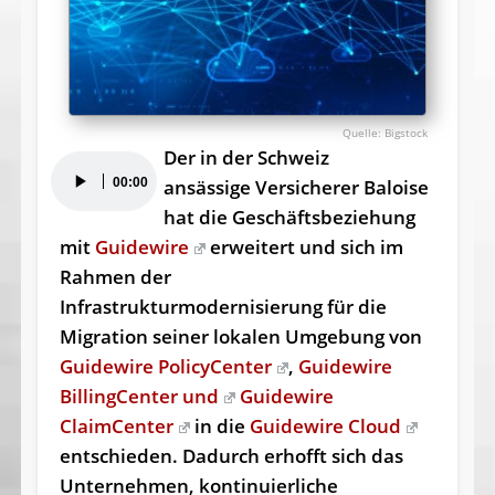
Bigstock
Der in der Schweiz
Audio-
00:00
ansässige Versicherer Baloise
Player
hat die Geschäftsbeziehung
mit
Guidewire
erweitert und sich im
Rahmen der
Infrastrukturmodernisierung für die
Migration seiner lokalen Umgebung von
Guidewire PolicyCenter
,
Guidewire
BillingCenter und
Guidewire
ClaimCenter
in die
Guidewire Cloud
entschieden. Dadurch erhofft sich das
Unternehmen, kontinuierliche