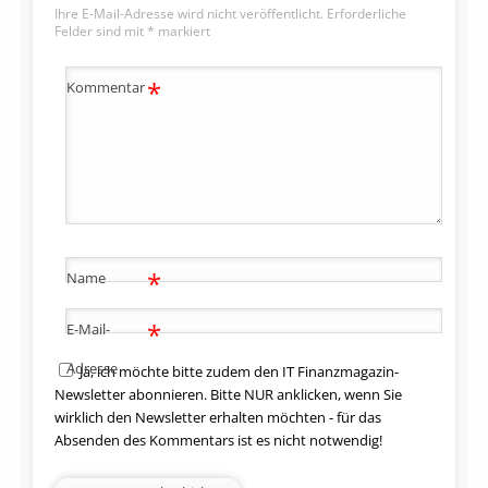
Ihre E-Mail-Adresse wird nicht veröffentlicht.
Erforderliche
Felder sind mit
*
markiert
*
Kommentar
*
Name
*
E-Mail-
Adresse
Ja, ich möchte bitte zudem den IT Finanzmagazin-
Newsletter abonnieren. Bitte NUR anklicken, wenn Sie
wirklich den Newsletter erhalten möchten - für das
Absenden des Kommentars ist es nicht notwendig!