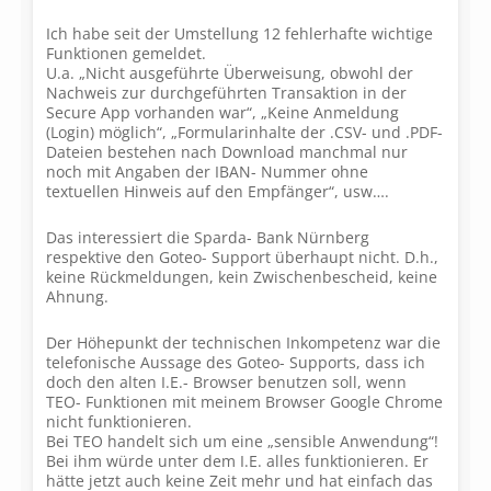
Ich habe seit der Umstellung 12 fehlerhafte wichtige
Funktionen gemeldet.
U.a. „Nicht ausgeführte Überweisung, obwohl der
Nachweis zur durchgeführten Transaktion in der
Secure App vorhanden war“, „Keine Anmeldung
(Login) möglich“, „Formularinhalte der .CSV- und .PDF-
Dateien bestehen nach Download manchmal nur
noch mit Angaben der IBAN- Nummer ohne
textuellen Hinweis auf den Empfänger“, usw….
Das interessiert die Sparda- Bank Nürnberg
respektive den Goteo- Support überhaupt nicht. D.h.,
keine Rückmeldungen, kein Zwischenbescheid, keine
Ahnung.
Der Höhepunkt der technischen Inkompetenz war die
telefonische Aussage des Goteo- Supports, dass ich
doch den alten I.E.- Browser benutzen soll, wenn
TEO- Funktionen mit meinem Browser Google Chrome
nicht funktionieren.
Bei TEO handelt sich um eine „sensible Anwendung“!
Bei ihm würde unter dem I.E. alles funktionieren. Er
hätte jetzt auch keine Zeit mehr und hat einfach das