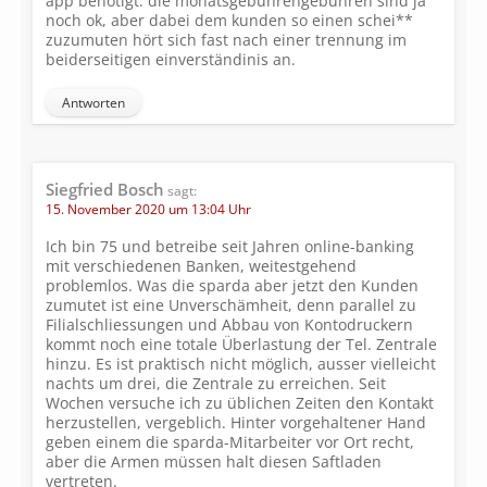
app benötigt. die monatsgebührengebühren sind ja
noch ok, aber dabei dem kunden so einen schei**
zuzumuten hört sich fast nach einer trennung im
beiderseitigen einverständinis an.
Antworten
Siegfried Bosch
sagt:
15. November 2020 um 13:04 Uhr
Ich bin 75 und betreibe seit Jahren online-banking
mit verschiedenen Banken, weitestgehend
problemlos. Was die sparda aber jetzt den Kunden
zumutet ist eine Unverschämheit, denn parallel zu
Filialschliessungen und Abbau von Kontodruckern
kommt noch eine totale Überlastung der Tel. Zentrale
hinzu. Es ist praktisch nicht möglich, ausser vielleicht
nachts um drei, die Zentrale zu erreichen. Seit
Wochen versuche ich zu üblichen Zeiten den Kontakt
herzustellen, vergeblich. Hinter vorgehaltener Hand
geben einem die sparda-Mitarbeiter vor Ort recht,
aber die Armen müssen halt diesen Saftladen
vertreten.