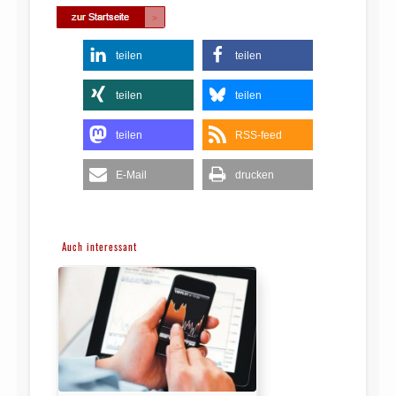
teilen
teilen
teilen
teilen
teilen
RSS-feed
E-Mail
drucken
Auch interessant