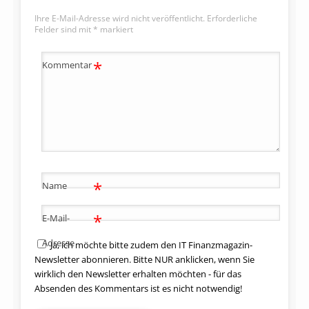
Ihre E-Mail-Adresse wird nicht veröffentlicht.
Erforderliche
Felder sind mit
*
markiert
*
Kommentar
*
Name
*
E-Mail-
Adresse
Ja, ich möchte bitte zudem den IT Finanzmagazin-
Newsletter abonnieren. Bitte NUR anklicken, wenn Sie
wirklich den Newsletter erhalten möchten - für das
Absenden des Kommentars ist es nicht notwendig!