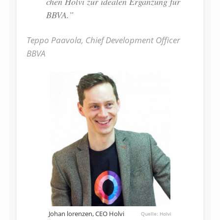
chen Holvi zur idea­len Er­gän­zung für
BBVA.”
Teppo Paavola, Chief Development Officer
BBVA
Johan lorenzen, CEO Holvi
Holvi