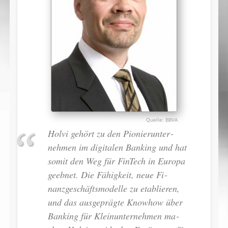
BBVA
Holvi gehört zu den Pionierun­ter­
nehmen im digi­ta­len Banking und hat
somit den Weg für FinTech in Eu­ropa
geebnet. Die Fähig­keit, neue Fi­
nanzge­schäftsmodel­le zu eta­blie­ren,
und das aus­geprägte Know­how über
Banking für Klein­un­ter­nehmen ma­