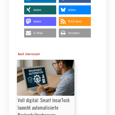
teilen
teilen
teilen
RSS-feed
E-Mail
drucken
Auch interessant
Voll digital: Smart InsurTech
launcht automatisierte
Bestandsübertragung