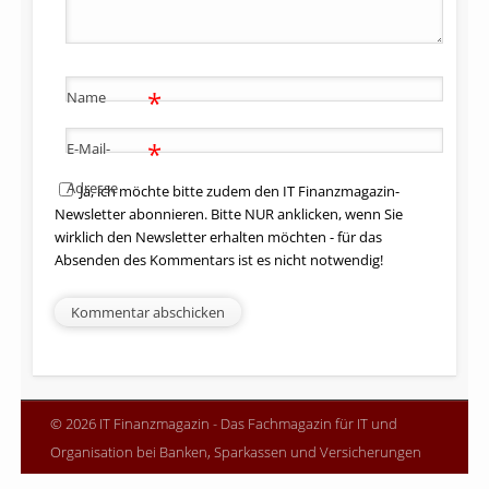
*
Name
*
E-Mail-
Adresse
Ja, ich möchte bitte zudem den IT Finanzmagazin-
Newsletter abonnieren. Bitte NUR anklicken, wenn Sie
wirklich den Newsletter erhalten möchten - für das
Absenden des Kommentars ist es nicht notwendig!
© 2026 IT Finanzmagazin - Das Fachmagazin für IT und
Organisation bei Banken, Sparkassen und Versicherungen