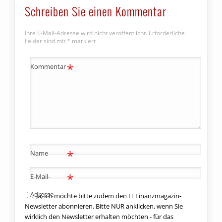
Schreiben Sie einen Kommentar
Ihre E-Mail-Adresse wird nicht veröffentlicht.
Erforderliche
Felder sind mit
*
markiert
*
Kommentar
*
Name
*
E-Mail-
Adresse
Ja, ich möchte bitte zudem den IT Finanzmagazin-
Newsletter abonnieren. Bitte NUR anklicken, wenn Sie
wirklich den Newsletter erhalten möchten - für das