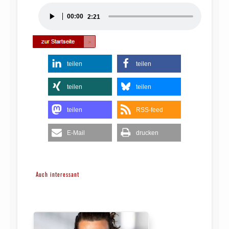
Audio-
00:00
2:21
Player
teilen
teilen
teilen
teilen
teilen
RSS-feed
E-Mail
drucken
Auch interessant