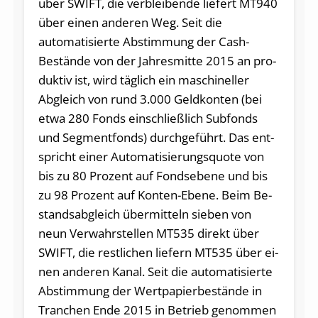
über SWIFT, die ver­bleiben­de liefert MT940
über ei­nen an­de­ren Weg. Seit die
automatisier­te Ab­stimmung der Cash-
Bestän­de von der Jah­res­mitte 2015 an pro­
duktiv ist, wird täglich ein ma­schi­nel­ler
Abgleich von rund 3.000 Geldkon­ten (bei
etwa 280 Fonds ein­schließlich Subfonds
und Segmentfonds) durch­geführt. Das ent­
spricht ei­ner Automatisierungs­quote von
bis zu 80 Pro­zent auf Fonds­ebe­ne und bis
zu 98 Pro­zent auf Kon­ten-Ebe­ne. Beim Be­
standsabgleich übermit­teln sie­ben von
neun Verwahr­stel­len MT535 direkt über
SWIFT, die restli­chen liefern MT535 über ei­
nen an­de­ren Kanal. Seit die automatisier­te
Ab­stimmung der Wertpa­pierbestän­de in
Tran­chen En­de 2015 in Betrieb genommen