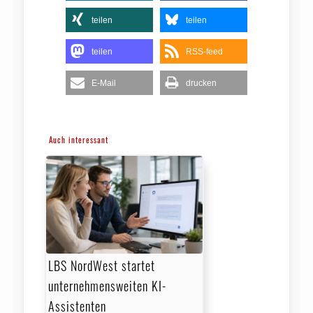
teilen
teilen
teilen
RSS-feed
E-Mail
drucken
Auch interessant
LBS NordWest startet
unternehmensweiten KI-
Assistenten