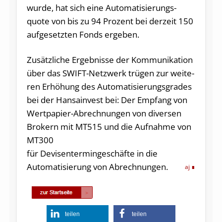
wurde, hat sich ei­ne Automatisierungs­
quote von bis zu 94 Pro­zent bei derzeit 150
auf­gesetz­ten Fonds erge­ben.
Zusätzli­che Ergebnis­se der Kommunikati­on
über das SWIFT-Netz­werk trügen zur weite­
ren Erhöhung des Auto­mati­sierungs­­grades
bei der Hansainvest bei: Der Empfang von
Wertpa­pier-Ab­rech­nun­gen von diver­sen
Brokern mit MT515 und die Auf­nah­me von
MT300
für Devisen­termin­ge­schäfte in die
Automatisierung von Ab­rech­nun­gen.
aj
teilen
teilen