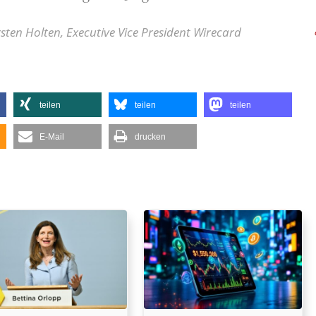
sten Holten, Executive Vice President Wirecard
teilen
teilen
teilen
E-Mail
drucken