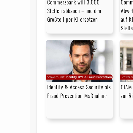
Commerzbank will 3.000
Comme
Stellen abbauen – und den
Abweh
Großteil per KI ersetzen
auf KI
Stell
Identity & Access Security als
CIAM 
Fraud-Prevention-Maßnahme
zur R