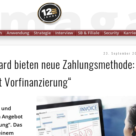
Finanzmagazin
h
Anwendung
Strategie
Interview
SB & Filiale
Security
Karrie
23. September 2
d bieten neue Zahlungs­methode:
t Vorfinanzierung“
 und
m Angebot
ung“. Das
 einem