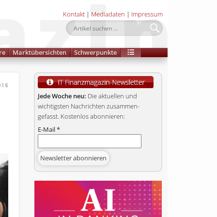
Kontakt
|
Mediadaten
|
Impressum
re
Marktübersichten
Schwerpunkte
016
Jede Woche neu:
Die aktuellen und
wichtigsten Nachrichten zusammen­
gefasst. Kostenlos abonnieren:
E-Mail
*