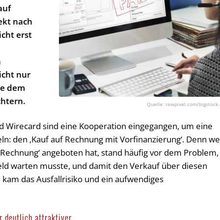
auf
ekt nach
cht erst
n
icht nur
de dem
chtern.
rawpixel.com/bigstock
nd Wirecard sind eine Kooperation eingegangen, um eine
ln: den ‚Kauf auf Rechnung mit Vorfinanzierung‘. Denn we
uf Rechnung‘ angeboten hat, stand häufig vor dem Problem,
eld warten musste, und damit den Verkauf über diesen
 kam das Ausfallrisiko und ein aufwendiges
 deutlich attraktiver