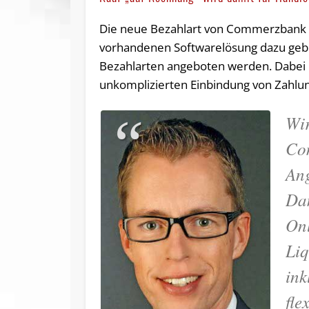
Die neue Bezahlart von Commerzbank u
vorhandenen Softwarelösung dazu geb
Bezahlarten angeboten werden. Dabei h
unkomplizierten Einbindung von Zahlun
Wir
Com
Ang
Dam
Onl
Liq
ink
fle