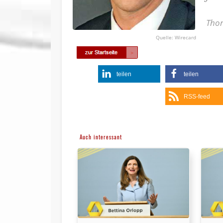
Thor
Wirecard
teilen
teilen
RSS-feed
Auch interessant