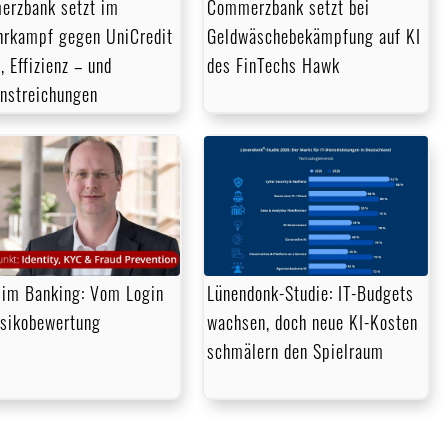
rzbank setzt im
Commerzbank setzt bei
rkampf gegen UniCredit
Geldwäschebekämpfung auf KI
, Effizienz – und
des FinTechs Hawk
enstreichungen
im Banking: Vom Login
Lünendonk-Studie: IT-Budgets
isikobewertung
wachsen, doch neue KI-Kosten
schmälern den Spielraum