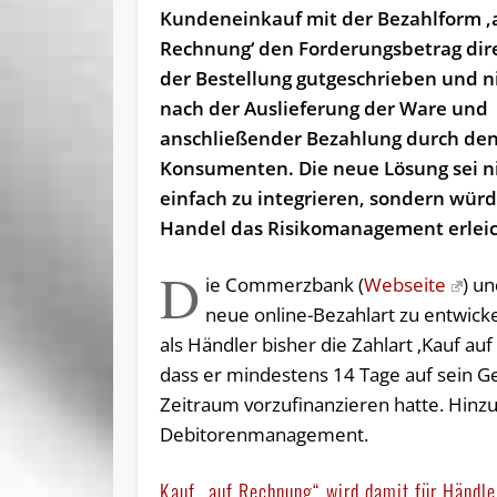
Kunden­einkauf mit der Bezahlform ‚
Rechnung‘ den Forderungsbetrag dir
der Bestellung gutgeschrieben und ni
nach der Aus­lie­fer­ung der Ware und
anschließender Bezahlung durch de
Konsumenten. Die neue Lösung sei n
einfach zu integrieren, sondern wür
Handel das Risikomanagement erlei
D
ie Commerzbank (
Webseite
) u
neue online-Bezahlart zu entwicke
als Händler bisher die Zahlart ‚Kauf a
dass er mindestens 14 Tage auf sein G
Zeitraum vorzufinanzieren hatte. Hinzu
Debitorenmanagement.
Kauf „auf Rechnung“ wird damit für Händler