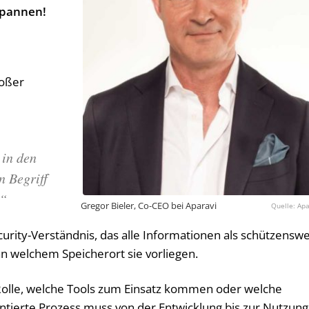
npannen!
roßer
 in den
 Begriff
.“
Gregor Bieler, Co-CEO bei Aparavi
Apa
curity-Verständnis, das alle Informationen als schützenswe
an welchem Speicherort sie vorliegen.
Rolle, welche Tools zum Einsatz kommen oder welche
entierte Prozess muss von der Entwicklung bis zur Nutzung