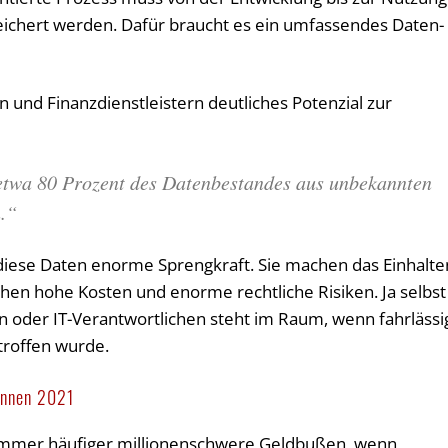
eichert werden. Dafür braucht es ein umfassendes Daten-
en und Finanzdienstleistern deutliches Potenzial zur
etwa 80 Prozent des Datenbestandes aus unbekannten
n.“
 diese Daten enorme Sprengkraft. Sie machen das Einhalte
chen hohe Kosten und enorme rechtliche Risiken. Ja selbst
n oder IT-Verantwortlichen steht im Raum, wenn fahrlässi
etroffen wurde.
annen 2021
mmer häufiger millionenschwere Geldbußen, wenn