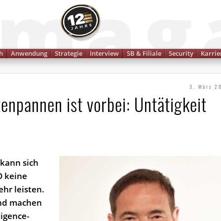
Finanzmagazin
h
Anwendung
Strategie
Interview
SB & Filiale
Security
Karrie
3. März 2
enpannen ist vorbei: Untätigkeit
!
kann sich
O keine
hr leisten.
end machen
ligence-