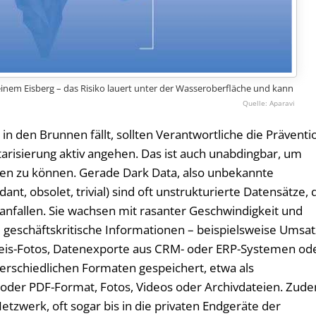
 einem Eisberg – das Risiko lauert unter der Wasseroberfläche und kann
Aparavi
 in den Brunnen fällt, sollten Verantwortliche die Präventi
arisierung aktiv angehen. Das ist auch unabdingbar, um
hren zu können. Gerade Dark Data, also unbekannte
, obsolet, trivial) sind oft unstrukturierte Datensätze, 
anfallen. Sie wachsen mit rasanter Geschwindigkeit und
geschäftskritische Informationen – beispielsweise Umsat
weis-Fotos, Datenexporte aus CRM- oder ERP-Systemen od
nterschiedlichen Formaten gespeichert, etwa als
 oder PDF-Format, Fotos, Videos oder Archivdateien. Zud
etzwerk, oft sogar bis in die privaten Endgeräte der