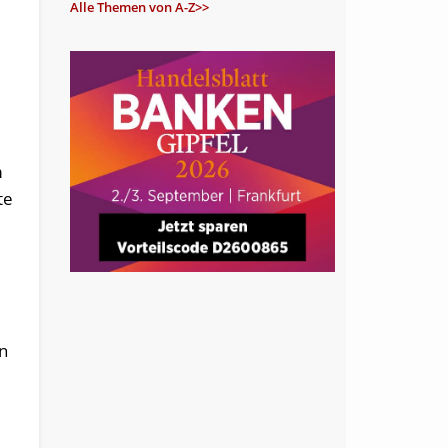
Alle Themen von A-Z>>
m
te
In