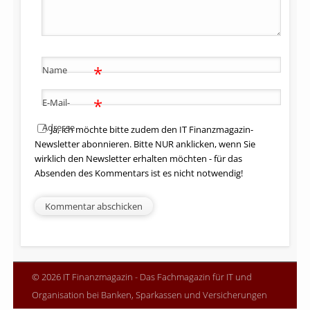
*
Name
*
E-Mail-
Adresse
Ja, ich möchte bitte zudem den IT Finanzmagazin-
Newsletter abonnieren. Bitte NUR anklicken, wenn Sie
wirklich den Newsletter erhalten möchten - für das
Absenden des Kommentars ist es nicht notwendig!
© 2026 IT Finanzmagazin - Das Fachmagazin für IT und
Organisation bei Banken, Sparkassen und Versicherungen