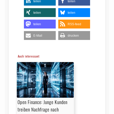
teilen
teilen
teilen
teilen
teilen
RSS-feed
E-Mail
drucken
Auch interessant
Open Finance: Junge Kunden
treiben Nachfrage nach