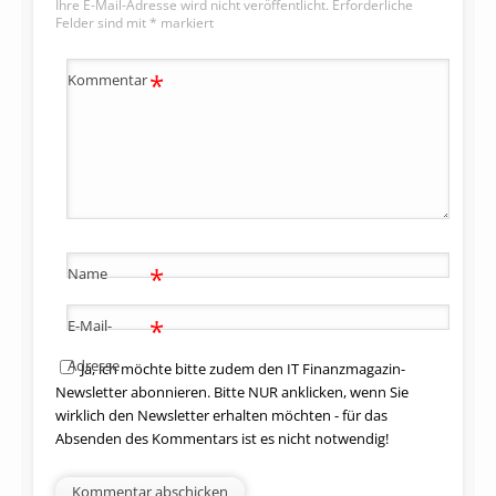
Ihre E-Mail-Adresse wird nicht veröffentlicht.
Erforderliche
Felder sind mit
*
markiert
*
Kommentar
*
Name
*
E-Mail-
Adresse
Ja, ich möchte bitte zudem den IT Finanzmagazin-
Newsletter abonnieren. Bitte NUR anklicken, wenn Sie
wirklich den Newsletter erhalten möchten - für das
Absenden des Kommentars ist es nicht notwendig!