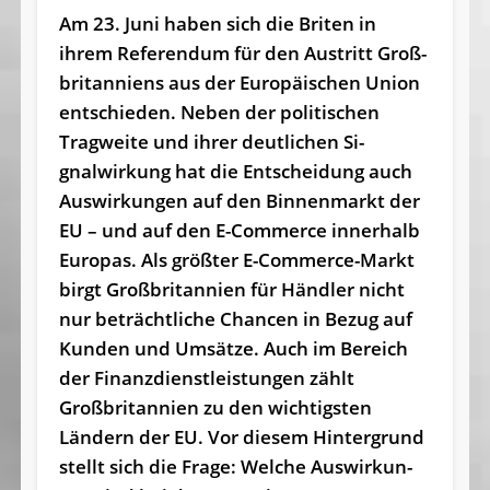
Am 23. Juni haben sich die Briten in
ihrem Referendum für den Austritt Groß­
bri­tan­niens aus der Eu­ropäi­schen Uni­on
ent­schieden. Ne­ben der politi­schen
Tragweite und ih­rer deutli­chen Si­
gnalwirkung hat die Ent­scheidung auch
Aus­wirkun­gen auf den Binnen­markt der
EU – und auf den E-Commerce inn­erhalb
Eu­ropas. Als größ­ter E-Commerce-Markt
birgt Großbritanni­en für Händler nicht
nur be­trächtli­che Chan­cen in Bezug auf
Kun­den und Umsät­ze. Auch im Be­reich
der Fi­nanzdienst­leis­tun­gen zählt
Großbritanni­en zu den wichtigs­ten
Ländern der EU. Vor diesem Hin­ter­grund
stellt sich die Fra­ge: Wel­che Aus­wirkun­