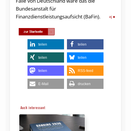
Falle von Deutschland wäre das die
Bundesanstalt für
Finanzdienstleistungsaufsicht (BaFin).
aj
teilen
teilen
teilen
teilen
teilen
RSS-feed
E-Mail
drucken
Auch interessant