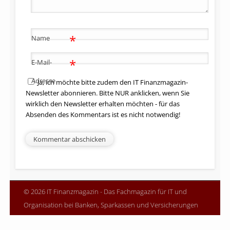
*
Name
*
E-Mail-
Adresse
Ja, ich möchte bitte zudem den IT Finanzmagazin-
Newsletter abonnieren. Bitte NUR anklicken, wenn Sie
wirklich den Newsletter erhalten möchten - für das
Absenden des Kommentars ist es nicht notwendig!
© 2026 IT Finanzmagazin - Das Fachmagazin für IT und
Organisation bei Banken, Sparkassen und Versicherungen