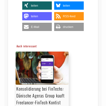
teilen
teilen
teilen
RSS-feed
E-Mail
drucken
Auch interessant
Konsolidierung bei FinTechs:
Dänische Ageras Group kauft
Freelancer-FinTech Kontist