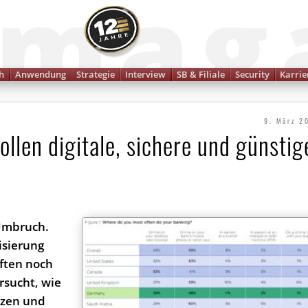
Finanzmagazin
h
Anwendung
Strategie
Interview
SB & Filiale
Security
Karrie
9. März 2
llen digitale, sichere und günstig
 Umbruch.
isierung
ften noch
rsucht, wie
nzen und