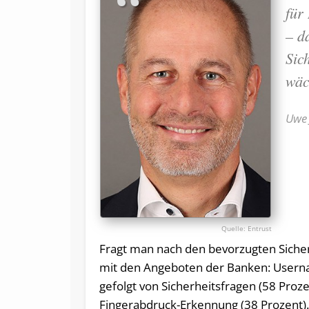
für
– d
Sic
wäc
Uwe 
Entrust
Fragt man nach den bevorzugten Sicher
mit den Angeboten der Banken: Usernam
gefolgt von Sicherheitsfragen (58 Proze
Fingerabdruck-Erkennung (38 Prozent).