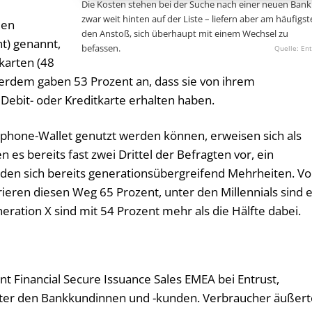
Die Kosten stehen bei der Suche nach einer neuen Bank
zwar weit hinten auf der Liste – liefern aber am häufigs
den
den Anstoß, sich überhaupt mit einem Wechsel zu
nt) genannt,
befassen.
Ent
tkarten (48
erdem gaben 53 Prozent an, dass sie von ihrem
 Debit- oder Kreditkarte erhalten haben.
rtphone-Wallet genutzt werden können, erweisen sich als
es bereits fast zwei Drittel der Befragten vor, ein
inden sich bereits generationsübergreifend Mehrheiten. V
ieren diesen Weg 65 Prozent, unter den Millennials sind 
eration X sind mit 54 Prozent mehr als die Hälfte dabei.
nt Financial Secure Issuance Sales EMEA bei Entrust,
unter den Bankkundinnen und -kunden. Verbraucher äußer