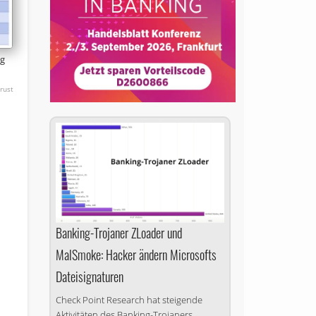
ng
rust
n
Banking-Trojaner ZLoader und
MalSmoke: Hacker ändern Microsofts
Dateisignaturen
Check Point Research hat steigende
Aktivitäten des Banking-Trojaners