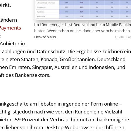
irkt.
Ländern
Im Ländervergleich ist Deutschland beim Mobile-Banki
 Payments
hinten. Wenn schon online, dann eher vom heimischen
e
Desktop aus.
Ent
, Anbieter im
, Zahlungen und Datenschutz. Die Ergebnisse zeichnen ei
ereinigten Staaten, Kanada, Großbritannien, Deutschland,
hen Emiraten, Singapur, Australien und Indonesien, und
nft des Bankensektors.
ankgeschäfte am liebsten in irgendeiner Form online –
chtig ist jedoch nach wie vor, den Kunden eine Vielzahl
bieten: 59 Prozent der Verbraucher nutzen bankeneigene
en lieber von ihrem Desktop-Webbrowser durchführen.