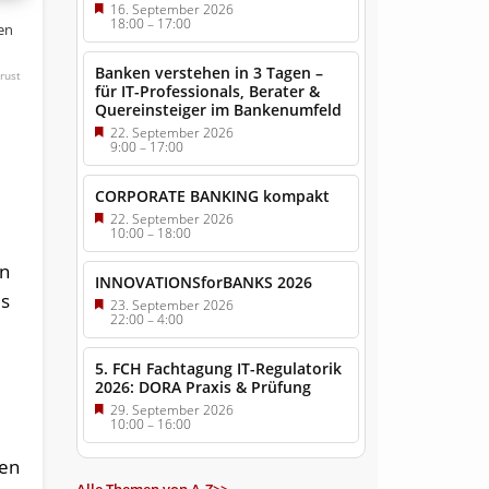
16. September 2026
18:00
–
17:00
ten
Banken verstehen in 3 Tagen –
rust
für IT-Professionals, Berater &
Quereinsteiger im Bankenumfeld
22. September 2026
9:00
–
17:00
CORPORATE BANKING kompakt
22. September 2026
10:00
–
18:00
on
INNOVATIONSforBANKS 2026
es
23. September 2026
22:00
–
4:00
5. FCH Fachtagung IT-Regulatorik
2026: DORA Praxis & Prüfung
29. September 2026
10:00
–
16:00
ten
Alle Themen von A-Z>>