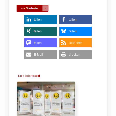
teilen
teilen
teilen
teilen
teilen
RSS-feed
E-Mail
drucken
Auch interessant