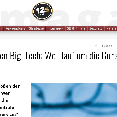
Finanzmagazin
h
Anwendung
Strategie
Interview
SB & Filiale
Security
Karrie
24. Januar 2
gen Big-Tech: Wettlauf um die Gun
roßen der
. Wer
 die
entrale
Services“-