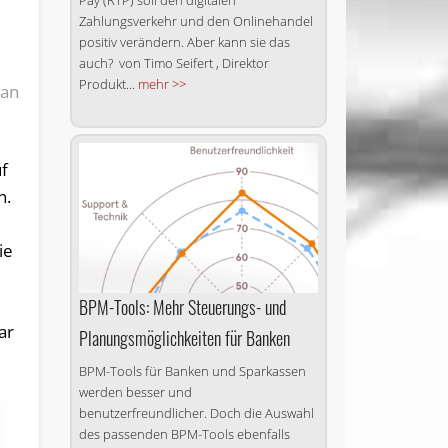
Pay (RTP) soll den digitalen
Zahlungsverkehr und den Onlinehandel
positiv verändern. Aber kann sie das
auch? von Timo Seifert , Direktor
Produkt...
mehr >>
man
uf
n.
ie
BPM-Tools: Mehr Steuerungs- und
ar
Planungsmöglichkeiten für Banken
BPM-Tools für Banken und Sparkassen
werden besser und
benutzerfreundlicher. Doch die Auswahl
des passenden BPM-Tools ebenfalls