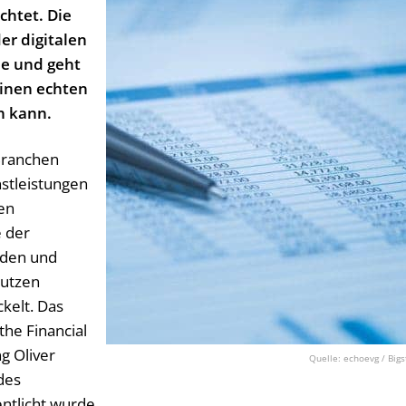
chtet. Die
er digitalen
he und geht
einen echten
n kann.
Branchen
nstleistungen
len
e der
nden und
utzen
kelt. Das
the Financial
g Oliver
echoevg / Bigs
des
ntlicht wurde.