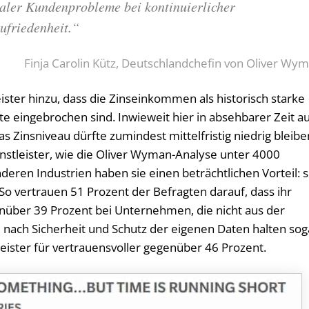
aler Kundenprobleme bei kontinuierlicher
ufriedenheit.“
Finja Carolin Kütz, Deutschlandchefin von Oliver Wy
ster hinzu, dass die Zinseinkommen als historisch starke
te eingebrochen sind. Inwieweit hier in absehbarer Zeit a
as Zinsniveau dürfte zumindest mittelfristig niedrig bleibe
enstleister, wie die Oliver Wyman-Analyse unter 4000
eren Industrien haben sie einen beträchtlichen Vorteil: s
o vertrauen 51 Prozent der Befragten darauf, dass ihr
enüber 39 Prozent bei Unternehmen, die nicht aus der
nach Sicherheit und Schutz der eigenen Daten halten sog
eister für vertrauensvoller gegenüber 46 Prozent.