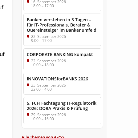
16. September 2026
18:00
–
17:00
uf
Banken verstehen in 3 Tagen –
für IT-Professionals, Berater &
Quereinsteiger im Bankenumfeld
22. September 2026
9:00
–
17:00
uf
CORPORATE BANKING kompakt
22. September 2026
10:00
–
18:00
INNOVATIONSforBANKS 2026
23. September 2026
22:00
–
4:00
5. FCH Fachtagung IT-Regulatorik
2026: DORA Praxis & Prüfung
29. September 2026
10:00
–
16:00
Alle Themen von A-Z>>