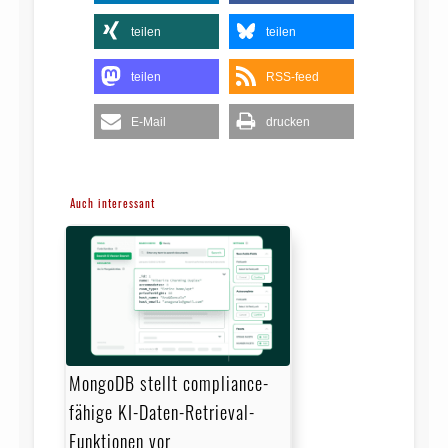
teilen
teilen
teilen
RSS-feed
E-Mail
drucken
Auch interessant
MongoDB stellt compliance-
fähige KI-Daten-Retrieval-
Funktionen vor