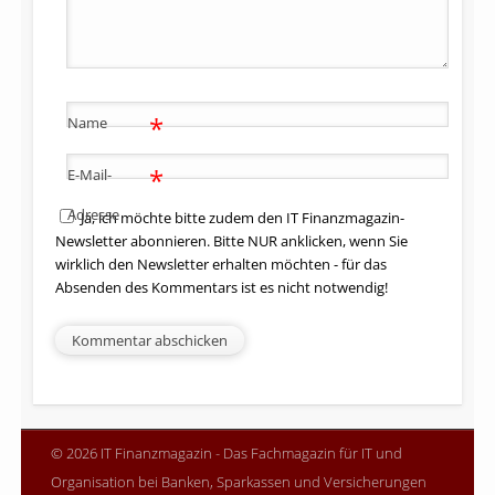
*
Name
*
E-Mail-
Adresse
Ja, ich möchte bitte zudem den IT Finanzmagazin-
Newsletter abonnieren. Bitte NUR anklicken, wenn Sie
wirklich den Newsletter erhalten möchten - für das
Absenden des Kommentars ist es nicht notwendig!
© 2026 IT Finanzmagazin - Das Fachmagazin für IT und
Organisation bei Banken, Sparkassen und Versicherungen