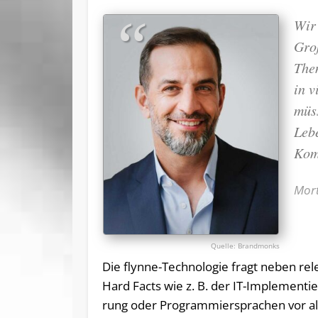
Wir 
Gro
The
in 
müs
Leb
Kom
Mor
Brandmonks
Die flyn­ne-Tech­no­lo­gie fragt ne­ben re­l
Hard Facts wie z. B. der IT-Im­ple­men­tie­
rung oder Pro­gram­mier­spra­chen vor al