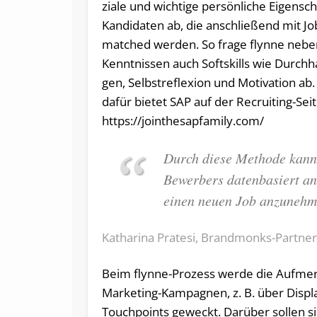
zia­le und wich­ti­ge per­sön­li­che Ei­gen­sc
Kan­di­da­ten ab, die an­schlie­ßend mit Job
matched wer­den. So fra­ge flyn­ne ne­ben
Kennt­nis­sen auch Softs­kills wie Durch­ha
gen, Selbst­re­fle­xi­on und Mo­ti­va­ti­on ab.
da­für bie­tet SAP auf der Re­crui­ting-Sei­t
https://jointhesapfamily.com/
Durch diese Methode kann 
Bewerbers datenbasiert ana
einen neuen Job anzunehm
Katharina Pratesi, Brandmonks-Partner
Beim flynne-Prozess werde die Aufmer
Marketing-Kampagnen, z. B. über Displa
Touchpoints geweckt. Darüber sollen s