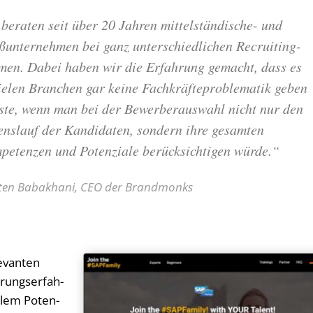
beraten seit über 20 Jahren mittelständische- und
ßunternehmen bei ganz unterschiedlichen Recruiting-
men. Dabei haben wir die Erfahrung gemacht, dass es
vielen Branchen gar keine Fachkräfteproblematik geben
ste, wenn man bei der Bewerberauswahl nicht nur den
enslauf der Kandidaten, sondern ihre gesamten
petenzen und Potenziale berücksichtigen würde.“
ten Babakhani, CEO der Brandmonks
e­van­ten
rungs­er­fah­
­lem Po­ten­