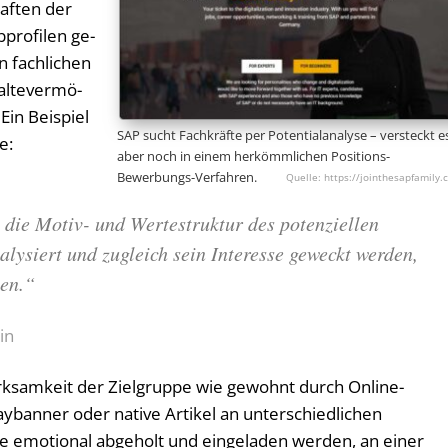
haf­ten der
­pro­fi­len ge­
 fach­li­chen
l­te­ver­mö­
 Ein Bei­spiel
SAP sucht Fachkräfte per Potentialanalyse – versteckt e
e:
aber noch in einem herkömmlichen Positions-
Bewerbungs-Verfahren.
https://jointhesapfamily.
die Motiv- und Wertestruktur des potenziellen
lysiert und zugleich sein Interesse geweckt werden,
en.“
in
ksamkeit der Zielgruppe wie gewohnt durch Online-
ybanner oder native Artikel an unterschiedlichen
ie emotional abgeholt und eingeladen werden, an einer