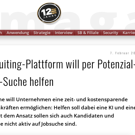
Finanzmagazin
h
Anwendung
Strategie
Interview
SB & Filiale
Security
Karrie
7. Februar 2
iting-Plattform will per Potenzial
e-Suche helfen
ynne will Unternehmen eine zeit- und kostensparende
räften ermöglichen: Helfen soll dabei eine KI und ein
Mit dem Ansatz sollen sich auch Kandidaten und
e nicht aktiv auf Jobsuche sind.