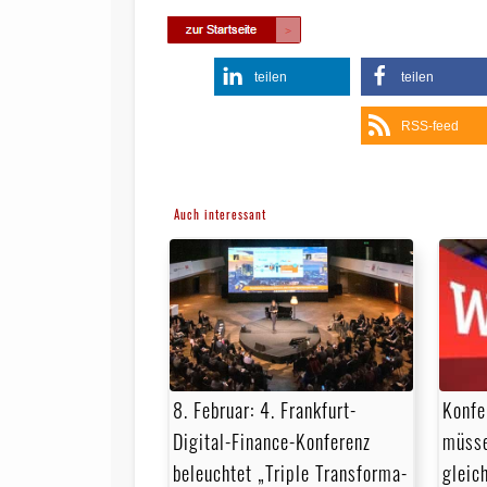
teilen
teilen
RSS-feed
Auch interessant
8. Februar: 4. Frankfurt-
Konfe
Digital-Finance-Konferenz
müsse
beleuchtet „Triple Trans­for­ma­
gleic