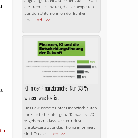
angefangen. Zeit also, einen Ausblick auf
u
die Trends zu halten, die Fachexperten
aus den Unternehmen der Banken-
und...
mehr >>
KI in der Finanzbranche: Nur 33 %
zu
wissen was los ist
h
Das Bewusstsein unter Finanzfachleuten
für künstliche Intelligenz (KI) wächst. 70
% geben an, dass sie zumindest
ansatzweise über das Thema informiert
ft
sind. Das sei...
mehr >>