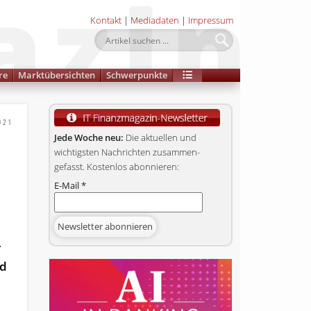
Kontakt
|
Mediadaten
|
Impressum
re
Marktübersichten
Schwerpunkte
021
Jede Woche neu:
Die aktuellen und
wichtigsten Nachrichten zusammen­
gefasst. Kostenlos abonnieren:
E-Mail
*
r
nd