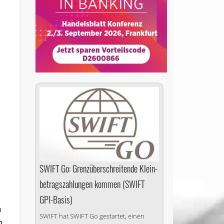
SWIFT Go: Grenz­über­schrei­ten­de Klein­
be­trags­zah­lun­gen kommen (SWIFT
GPI-Basis)
a
SWIFT hat SWIFT Go gestartet, einen
h,