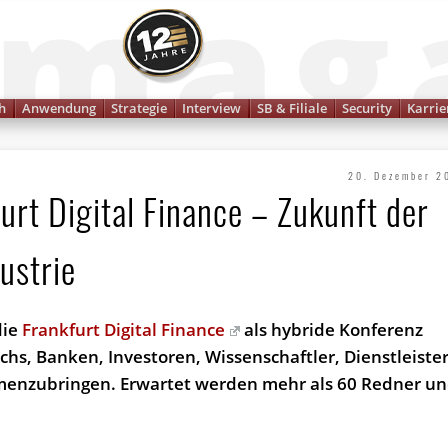
Finanzmagazin
h
Anwendung
Strategie
Interview
SB & Filiale
Security
Karrie
20. Dezember 2
urt Digital Finance – Zukunft der
ustrie
die
Frankfurt Digital Finance
als hybride Konferenz
Techs, Banken, Investoren, Wissenschaftler, Dienstleiste
mmenzubringen. Erwartet werden mehr als 60 Redner u