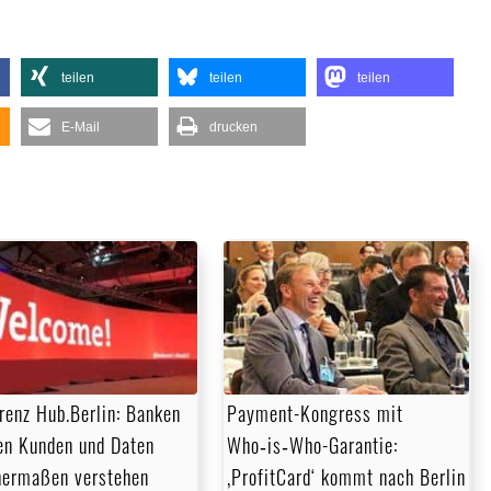
teilen
teilen
teilen
E-Mail
drucken
renz Hub.Berlin: Banken
Payment-Kongress mit
n Kunden und Daten
Who‑is‑Who-Garantie:
hermaßen verstehen
‚ProfitCard‘ kommt nach Berlin