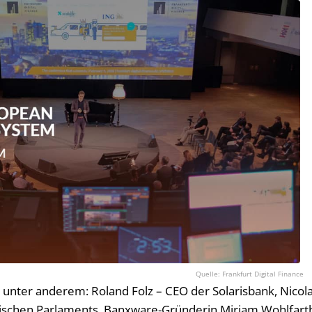
Frankfurt Digital Finance
unter anderem: Roland Folz – CEO der Solarisbank, Nicol
äischen Parlaments, Banxware-Gründerin Miriam Wohlfart