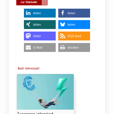
teilen
teilen
teilen
teilen
teilen
RSS-feed
E-Mail
drucken
Auch interessant
Evergreen integriert