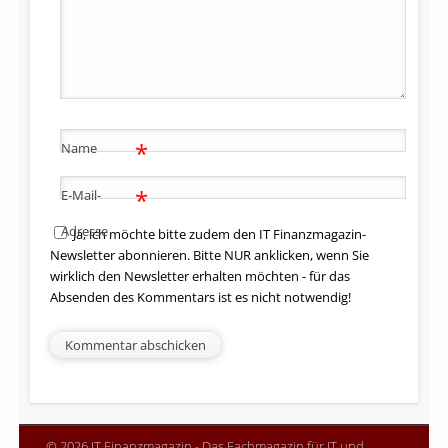
*
Name
*
E-Mail-
Adresse
Ja, ich möchte bitte zudem den IT Finanzmagazin-
Newsletter abonnieren. Bitte NUR anklicken, wenn Sie
wirklich den Newsletter erhalten möchten - für das
Absenden des Kommentars ist es nicht notwendig!
© 2026 IT Finanzmagazin - Das Fachmagazin für IT und