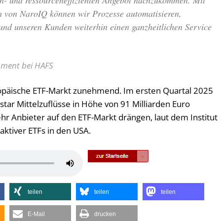
ten- und ressourceneffizienten Angebot nachzukommen. Mit
m von NaroIQ können wir Prozesse automatisieren,
 und unseren Kunden weiterhin einen ganzheitlichen Service
pment bei HAFS
opäische ETF-Markt zunehmend. Im ersten Quartal 2025
tar Mittelzuflüsse in Höhe von 91 Milliarden Euro
 Anbieter auf den ETF-Markt drängen, laut dem Institut
ktiver ETFs in den USA.
Pfeiltasten
Hoch/Runter
benutzen,
teilen
teilen
teilen
um
die
E-Mail
drucken