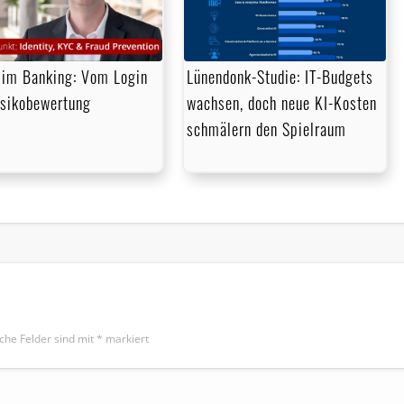
im Banking: Vom Login
Lünendonk-Studie: IT-Budgets
isikobewertung
wachsen, doch neue KI-Kosten
schmälern den Spielraum
iche Felder sind mit
*
markiert