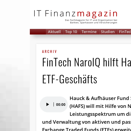
IT 
Aktuell
Top 10
Termine
Studien
FinTec
ARCHIV
FinTech NaroIQ hilft 
ETF-Geschäfts
Hauck & Aufhäuser Fund 
Audio-
00:00
(HAFS) will mit Hilfe von 
Player
Leistungsspektrum um di
und Verwaltung von aktiven und pas
Exchange Traded Funds (ETFs) erweit