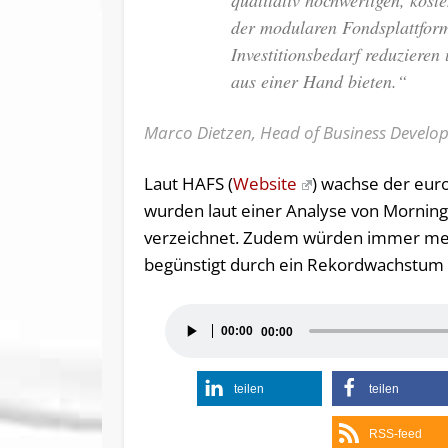
qualitativ hochwertigen, kos
der modularen Fondsplattfor
Investitionsbedarf reduzieren
aus einer Hand bieten.“
Marco Dietzen, Head of Business Develo
Laut HAFS (
Website
) wachse der eur
wurden laut einer Analyse von Mornings
verzeichnet. Zudem würden immer mehr
begünstigt durch ein Rekordwachstum a
Audio-
00:00
00:00
Player
teilen
teilen
RSS-feed