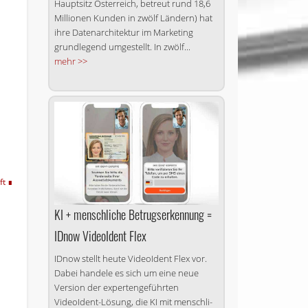
Hauptsitz Österreich, betreut rund 18,6
Millionen Kunden in zwölf Ländern) hat
ihre Datenarchitektur im Marketing
grundlegend umgestellt. In zwölf...
mehr >>
ft
KI + menschliche Betrugserkennung =
IDnow VideoIdent Flex
IDnow stellt heute VideoIdent Flex vor.
Dabei handele es sich um eine neue
Version der expertengeführten
VideoIdent-Lösung, die KI mit mensch­li­