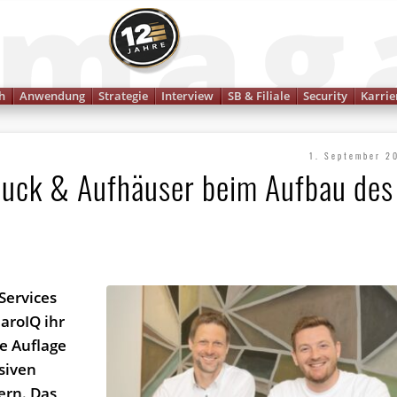
Finanzmagazin
h
Anwendung
Strategie
Interview
SB & Filiale
Security
Karrie
1. September 2
Hauck & Aufhäuser beim Aufbau des
Services
NaroIQ ihr
e Auflage
siven
ern. Das