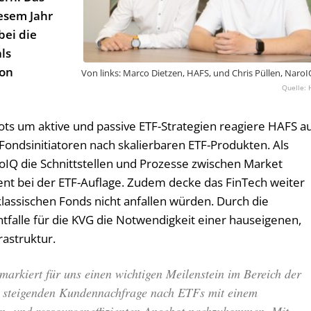
iesem Jahr
bei die
ls
von
Von links: Marco Dietzen, HAFS, und Chris Püllen, Naro
ts um aktive und passive ETF-Strategien reagiere HAFS a
Fondsinitiatoren nach skalierbaren ETF-Produkten. Als
oIQ die Schnittstellen und Prozesse zwischen Market
nt bei der ETF-Auflage. Zudem decke das FinTech weiter
klassischen Fonds nicht anfallen würden. Durch die
tfalle für die KVG die Notwendigkeit einer hauseigenen,
rastruktur.
arkiert für uns einen wichtigen Meilenstein im Bereich der
r steigenden Kundennachfrage nach ETFs mit einem