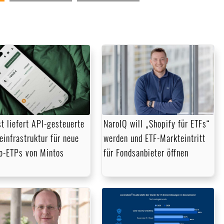
Lautstärke
zu
regeln.
t liefert API-gesteuerte
NaroIQ will „Shopify für ETFs“
einfrastruktur für neue
werden und ETF-Markteintritt
o-ETPs von Mintos
für Fondsanbieter öffnen