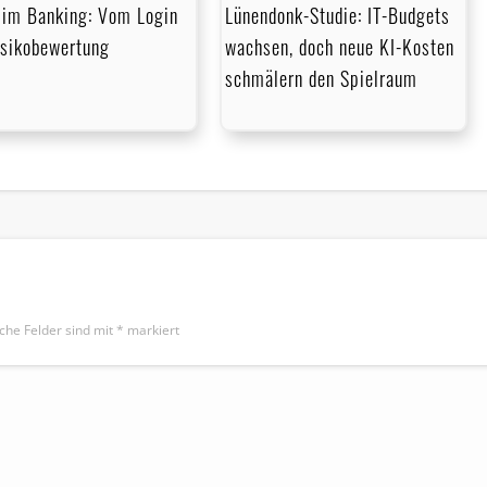
im Banking: Vom Login
Lünendonk-Studie: IT-Budgets
isikobewertung
wachsen, doch neue KI-Kosten
schmälern den Spielraum
iche Felder sind mit
*
markiert