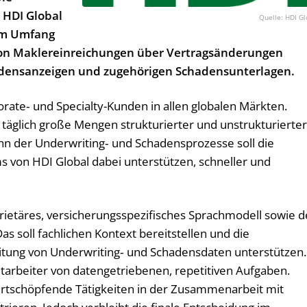
 HDI Global
HDI Gl
em Umfang
e von Maklereinreichungen über Vertragsänderungen
hadensanzeigen und zugehörigen Schadensunterlagen.
orate‑ und Specialty-Kunden in allen globalen Märkten.
 täglich große Mengen strukturierter und unstrukturierter
inn der Underwriting‑ und Schadensprozesse soll die
s von HDI Global dabei unterstützen, schneller und
etäres, versicherungs­spezifisches Sprachmodell sowie 
s soll fachlichen Kontext bereitstellen und die
eitung von Underwriting‑ und Schadensdaten unterstützen.
tarbeiter von datengetriebenen, repetitiven Aufgaben.
ertschöpfende Tätigkeiten in der Zusammenarbeit mit