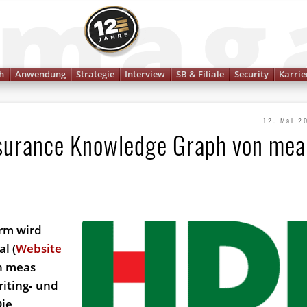
Finanzmagazin
h
Anwendung
Strategie
Interview
SB & Filiale
Security
Karrie
12. Mai 2
Insurance Knowledge Graph von mea
rm wird
l (
Website
on meas
iting‑ und
Die