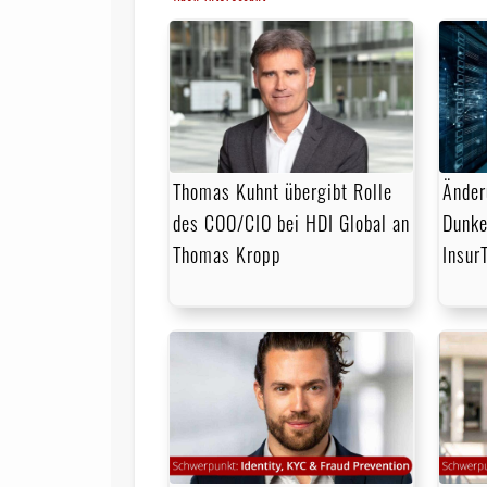
Thomas Kuhnt übergibt Rolle
Änder
des COO/CIO bei HDI Global an
Dunke
Thomas Kropp
Insur