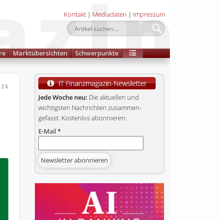
Kontakt
|
Mediadaten
|
Impressum
re
Marktübersichten
Schwerpunkte
026
Jede Woche neu:
Die aktuellen und
wichtigsten Nachrichten zusammen­
gefasst. Kostenlos abonnieren:
E-Mail
*