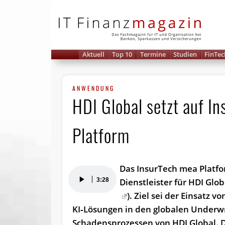
IT 
Aktuell
Top 10
Termine
Studien
FinTec
ANWENDUNG
HDI Global setzt auf 
Platform
Das InsurTech mea Platfo
Audio-
3:28
Dienstleister für HDI Globa
Player
). Ziel sei der Einsatz v
KI‑Lösungen in den globalen Underwr
Schadensprozessen von HDI Global. 