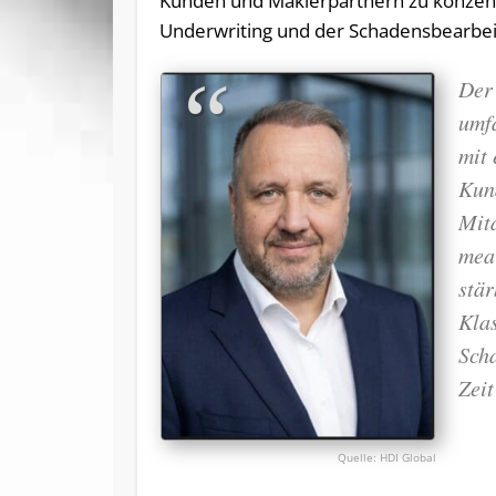
Kunden und Maklerpartnern zu konzentr
Underwriting und der Schadensbearbeit
Der 
umf
mit 
Kun
Mit
mea 
stär
Klas
Sch
Zeit
HDI Global