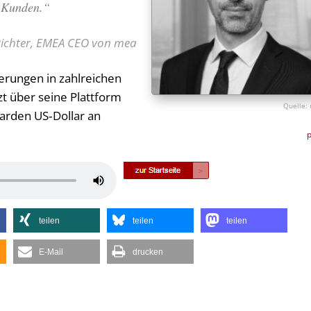
r Kunden.“
ichter, EMEA CEO von mea
rungen in zahlreichen
t über seine Plattform
iarden US‑Dollar an
Pfeiltasten
Hoch/Runter
benutzen,
teilen
teilen
teilen
um
die
E-Mail
drucken
Lautstärke
zu
regeln.