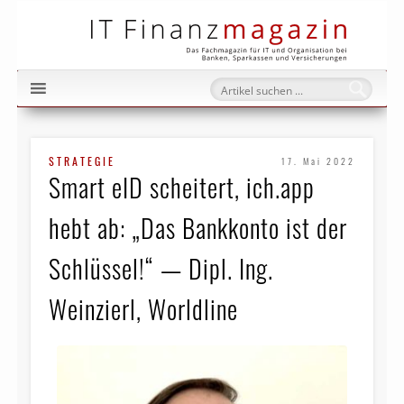
IT Fi
STRATEGIE
17. Mai 2022
Smart eID scheitert, ich.app
hebt ab: „Das Bankkonto ist der
Schlüssel!“ — Dipl. Ing.
Weinzierl, Worldline