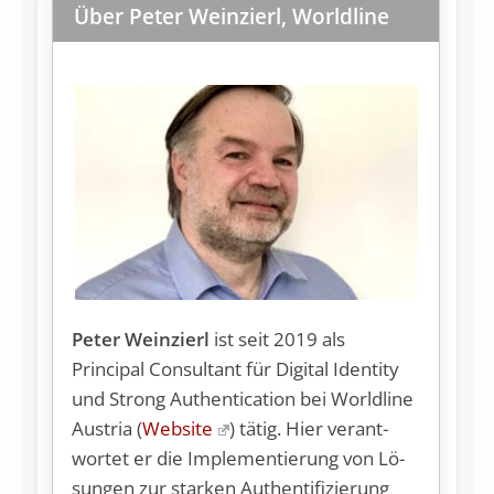
Über Peter Weinzierl, Worldline
Peter Weinzierl
ist seit 2019 als
Principal Consultant für Digital Identity
und Strong Authentication bei Worldline
Austria (
Website
) tätig. Hier ver­ant­
wor­tet er die Im­ple­men­tie­rung von Lö­
sun­gen zur star­ken Au­then­ti­fi­zie­rung