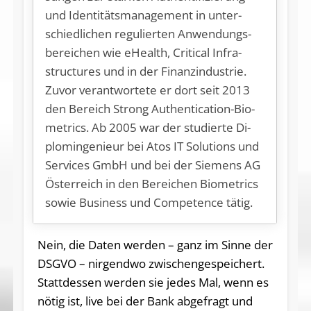
und Iden­ti­täts­ma­nage­ment in un­ter­
schied­li­chen re­gu­lier­ten An­wen­dungs­
be­rei­chen wie eHe­alth, Cri­ti­cal In­fra­
struc­tu­res und in der Fi­nanz­in­dus­trie.
Zu­vor ver­ant­wor­te­te er dort seit 2013
den Be­reich Strong Au­then­ti­ca­ti­on-Bio­
metrics. Ab 2005 war der stu­dier­te Di­
plom­in­ge­nieur bei Atos IT So­lu­ti­ons und
Ser­vices GmbH und bei der Sie­mens AG
Ös­ter­reich in den Be­rei­chen Bio­metrics
so­wie Busi­ness und Com­pe­tence tätig.
Nein, die Daten werden – ganz im Sinne der
DSGVO – nirgendwo zwischengespeichert.
Stattdessen werden sie jedes Mal, wenn es
nötig ist, live bei der Bank abgefragt und