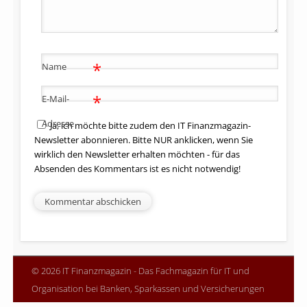
*
Name
*
E-Mail-
Adresse
Ja, ich möchte bitte zudem den IT Finanzmagazin-
Newsletter abonnieren. Bitte NUR anklicken, wenn Sie
wirklich den Newsletter erhalten möchten - für das
Absenden des Kommentars ist es nicht notwendig!
© 2026 IT Finanzmagazin - Das Fachmagazin für IT und
Organisation bei Banken, Sparkassen und Versicherungen