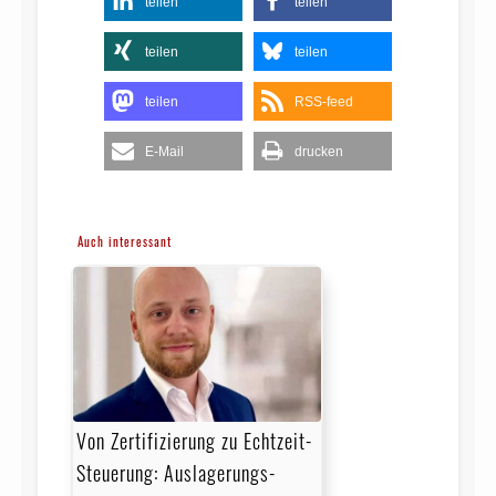
teilen
teilen
teilen
teilen
teilen
RSS-feed
E-Mail
drucken
Auch interessant
Von Zertifizierung zu Echtzeit-
Steuerung: Auslagerungs­