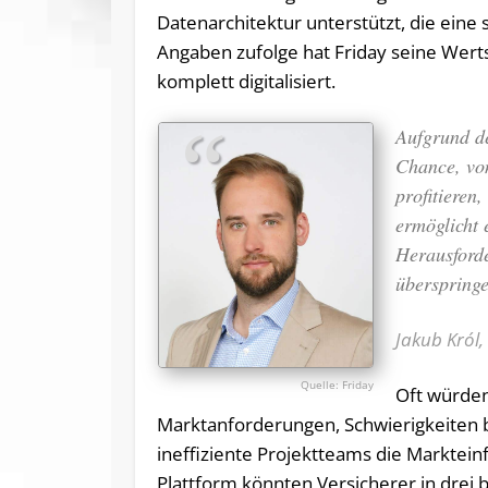
Datenarchitektur unterstützt, die ein
Angaben zufolge hat Friday seine Wer
komplett digitalisiert.
Aufgrund de
Chance, vo
profitieren
ermöglicht 
Herausford
überspringe
Jakub Król,
Friday
Oft würden
Marktanforderungen, Schwierigkeiten b
ineffiziente Projektteams die Marktei
Plattform könnten Versicherer in drei b