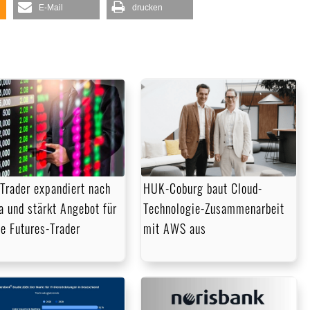
die
E-Mail
drucken
Lautstärke
zu
regeln.
 Trader expandiert nach
HUK-Coburg baut Cloud-
a und stärkt Angebot für
Technologie-Zusammenarbeit
te Futures-Trader
mit AWS aus