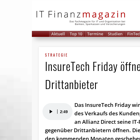
IT 
Aktuell
Top 10
Termine
Studien
FinTec
STRATEGIE
InsureTech Friday öffne
Drittanbieter
Das InsureTech Friday wi
Audio-
2:49
des Verkaufs des Kundenp
Player
an Allianz Direct seine IT
gegenüber Drittanbietern öffnen. Di
den kommenden Monaten geschehen,