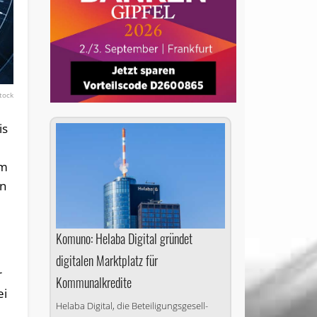
tock
is
em
on
Komuno: Helaba Digital gründet
digitalen Marktplatz für
r
Kommunalkredite
ei
Helaba Digital, die Be­tei­li­gungs­ge­sell­