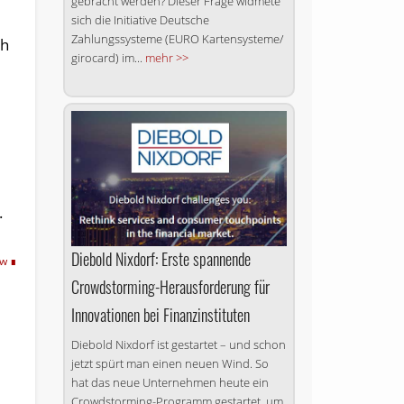
gebracht werden? Dieser Frage widmete
sich die Initiative Deutsche
Zahlungssysteme (EURO Kartensysteme/
ch
girocard) im...
mehr >>
.
Diebold Nixdorf: Erste spannende
dw
Crowdstorming-Herausforderung für
Inno­vationen bei Finanzinstituten
Diebold Nixdorf ist gestartet – und schon
jetzt spürt man einen neuen Wind. So
hat das neue Unternehmen heute ein
Crowdstorming-Programm gestartet, um