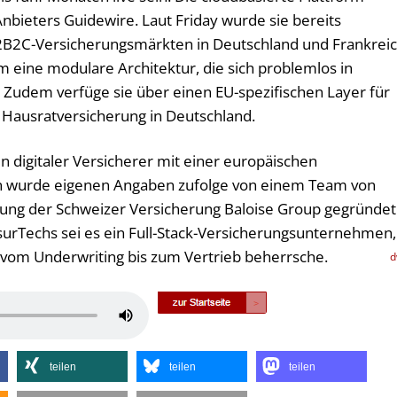
nbieters Guidewire. Laut Friday wurde sie bereits
 B2B2C-Versicherungsmärkten in Deutschland und Frankrei
em eine modulare Architektur, die sich problemlos in
 Zudem verfüge sie über einen EU-spezifischen Layer für
d Hausratversicherung in Deutschland.
 ein digitaler Versicherer mit einer europäischen
n wurde eigenen Angaben zufolge von einem Team von
ung der Schweizer Versicherung Baloise Group gegründet
surTechs sei es ein Full-Stack-Versicherungsunternehmen,
vom Underwriting bis zum Vertrieb beherrsche.
Pfeiltasten
Hoch/Runter
benutzen,
teilen
teilen
teilen
um