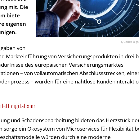
ng mit. Die
rm biete
re eigenen
unigen.
Bigs
Angaben von
und Markteinführung von Versicherungsprodukten in drei b
 Bedürfnisse des europäischen Versicherungsmarktes
ationen – von vollautomatischen Abschlussstrecken, ein
hadenprozess – würden für eine nahtlose Kundeninterakti
ett digitalisiert
nung und Schadensbearbeitung bildeten das Herzstück de
em sorge ein Ökosystem von Microservices für Flexibilität b
eschäftsmodelle würden durch eine moderne