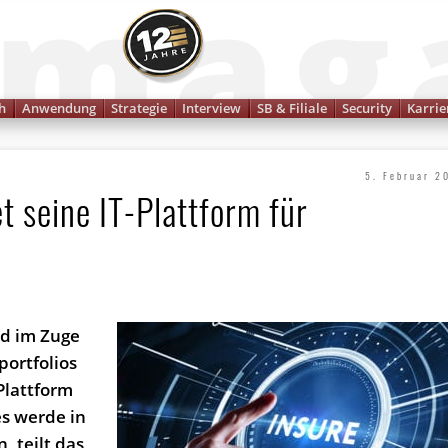
Finanzmagazin
h
Anwendung
Strategie
Interview
SB & Filiale
Security
Karrie
5. Februar 2
t seine IT-Plattform für
rd im Zuge
ortfolios
-Plattform
es werde in
 teilt das