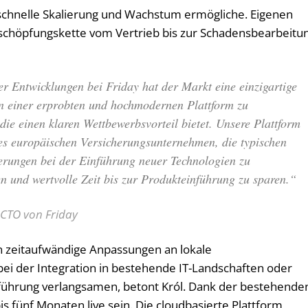
e schnelle Skalierung und Wachstum ermögliche. Eigenen
tschöpfungskette vom Vertrieb bis zur Schadensbearbeitu
r Entwicklungen bei Friday hat der Markt eine einzigartige
n einer erprobten und hochmodernen Plattform zu
, die einen klaren Wettbewerbsvorteil bietet. Unsere Plattform
es europäischen Versicherungsunternehmen, die typischen
erungen bei der Einführung neuer Technologien zu
n und wertvolle Zeit bis zur Produkteinführung zu sparen.“
 CTO von Friday
 zeitaufwändige Anpassungen an lokale
ei der Integration in bestehende IT-Landschaften oder
nführung verlangsamen, betont Król. Dank der bestehende
is fünf Monaten live sein. Die cloudbasierte Plattform