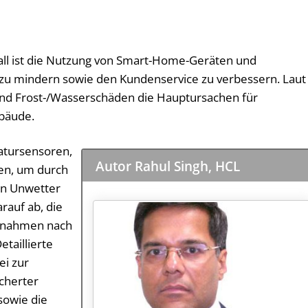
all ist die Nutzung von Smart-Home-Geräten und
u mindern sowie den Kundenservice zu verbessern. Laut
und Frost-/Wasserschäden die Hauptursachen für
bäude.
atursensoren,
Autor Rahul Singh, HCL
en, um durch
en Unwetter
arauf ab, die
aßnahmen nach
etaillierte
i zur
icherter
sowie die