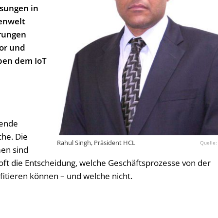
ösungen in
enwelt
rungen
or und
ben dem IoT
fende
he. Die
Rahul Singh, Präsident HCL
en sind
t oft die Entscheidung, welche Geschäftsprozesse von der
fitieren können – und welche nicht.