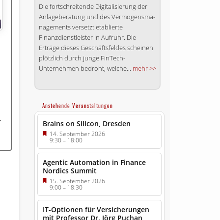
Die fortschreitende Digitalisierung der
Anlageberatung und des Ver­mögens­ma­
na­ge­ments versetzt etablierte
Finanzdienstleister in Aufruhr. Die
Erträge dieses Geschäftsfeldes scheinen
plötzlich durch junge FinTech-
Unternehmen bedroht, welche...
mehr >>
Anstehende Veranstaltungen
r
Brains on Silicon, Dresden
14. September 2026
9:30
–
18:00
Agentic Automation in Finance
Nordics Summit
15. September 2026
9:00
–
18:30
IT-Optionen für Versicherungen
mit Professor Dr. Jörg Puchan