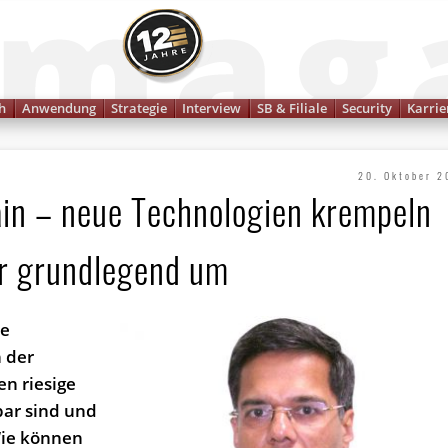
Finanzmagazin
h
Anwendung
Strategie
Interview
SB & Filiale
Security
Karrie
20. Oktober 2
ain – neue Technologien krempeln
r grundlegend um
ne
n der
en riesige
bar sind und
Wie können