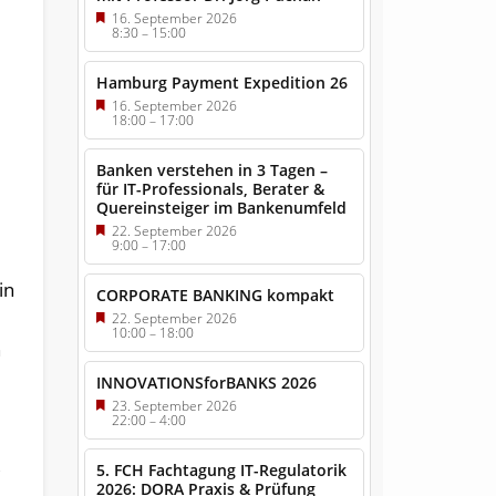
16. September 2026
8:30
–
15:00
Hamburg Payment Expedition 26
16. September 2026
18:00
–
17:00
Banken verstehen in 3 Tagen –
für IT-Professionals, Berater &
Quereinsteiger im Bankenumfeld
22. September 2026
9:00
–
17:00
in
CORPORATE BANKING kompakt
22. September 2026
10:00
–
18:00
h
INNOVATIONSforBANKS 2026
23. September 2026
22:00
–
4:00
,
5. FCH Fachtagung IT-Regulatorik
2026: DORA Praxis & Prüfung