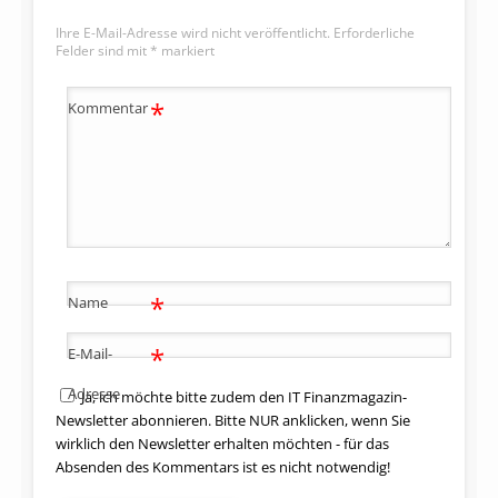
Ihre E-Mail-Adresse wird nicht veröffentlicht.
Erforderliche
Felder sind mit
*
markiert
*
Kommentar
*
Name
*
E-Mail-
Adresse
Ja, ich möchte bitte zudem den IT Finanzmagazin-
Newsletter abonnieren. Bitte NUR anklicken, wenn Sie
wirklich den Newsletter erhalten möchten - für das
Absenden des Kommentars ist es nicht notwendig!