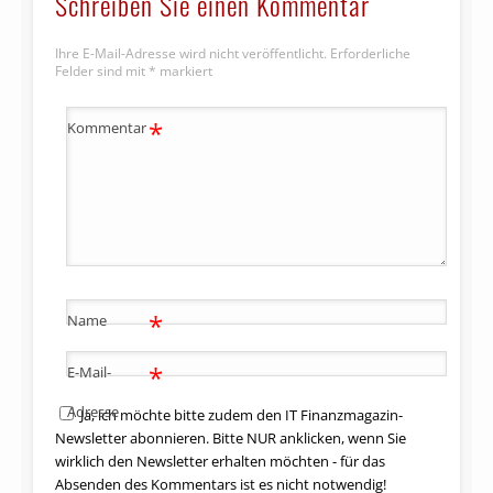
Schreiben Sie einen Kommentar
Ihre E-Mail-Adresse wird nicht veröffentlicht.
Erforderliche
Felder sind mit
*
markiert
*
Kommentar
*
Name
*
E-Mail-
Adresse
Ja, ich möchte bitte zudem den IT Finanzmagazin-
Newsletter abonnieren. Bitte NUR anklicken, wenn Sie
wirklich den Newsletter erhalten möchten - für das
Absenden des Kommentars ist es nicht notwendig!