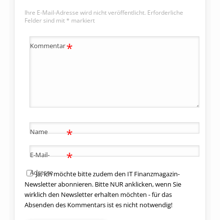
Ihre E-Mail-Adresse wird nicht veröffentlicht.
Erforderliche
Felder sind mit
*
markiert
*
Kommentar
*
Name
*
E-Mail-
Adresse
Ja, ich möchte bitte zudem den IT Finanzmagazin-
Newsletter abonnieren. Bitte NUR anklicken, wenn Sie
wirklich den Newsletter erhalten möchten - für das
Absenden des Kommentars ist es nicht notwendig!