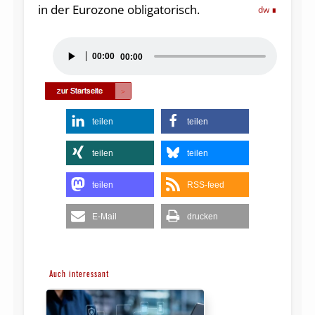
in der Eurozone obligatorisch.
dw
Audio-
00:00
00:00
Player
teilen
teilen
teilen
teilen
teilen
RSS-feed
E-Mail
drucken
Auch interessant