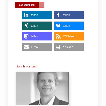
teilen
teilen
teilen
teilen
teilen
RSS-feed
E-Mail
drucken
Auch interessant